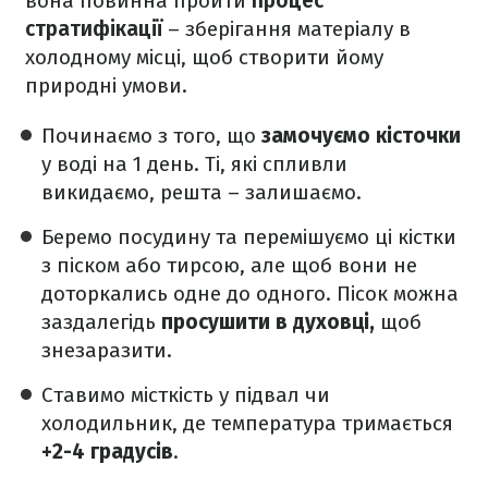
вона повинна пройти
процес
стратифікації
– зберігання матеріалу в
холодному місці, щоб створити йому
природні умови.
Починаємо з того, що
замочуємо кісточки
у воді на 1 день. Ті, які спливли
викидаємо, решта – залишаємо.
Беремо посудину та перемішуємо ці кістки
з піском або тирсою, але щоб вони не
доторкались одне до одного. Пісок можна
заздалегідь
просушити в духовці,
щоб
знезаразити.
Ставимо місткість у підвал чи
холодильник, де температура тримається
+2-4 градусів
.