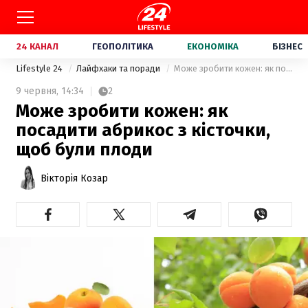
24 КАНАЛ
ГЕОПОЛІТИКА
ЕКОНОМІКА
БІЗНЕС
Lifestyle 24
Лайфхаки та поради
Може зробити кожен: як посадити абрикос з кісточки, щоб були плоди
9 червня,
14:34
2
Може зробити кожен: як
посадити абрикос з кісточки,
щоб були плоди
Вікторія Козар