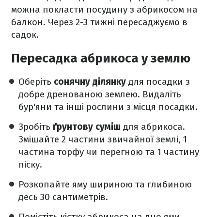
можна покласти посудину з абрикосом на
балкон. Через 2-3 тижні пересаджуємо в
садок.
Пересадка абрикоса у землю
Оберіть
сонячну ділянку
для посадки з
добре дренованою землею. Видаліть
бур'яни та інші рослини з місця посадки.
Зробіть
ґрунтову суміш
для абрикоса.
Змішайте 2 частини звичайної землі, 1
частина торфу чи перегною та 1 частину
піску.
Розкопайте яму шириною та глибиною
десь 30 сантиметрів.
Помістіть кістку абрикоса на дно ями