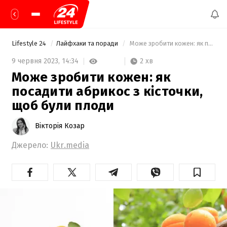
Lifestyle 24
Лайфхаки та поради
 Може зробити кожен: як посадити абрикос з кісточки, щоб були плоди 
2 хв
9 червня 2023,
14:34
Може зробити кожен: як
посадити абрикос з кісточки,
щоб були плоди
Вікторія Козар
Джерело:
Ukr.media