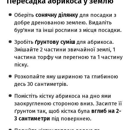
Пересадка абрикоса у землю
Оберіть
сонячну ділянку
для посадки з
добре дренованою землею. Видаліть
бур'яни та інші рослини з місця посадки.
Зробіть
ґрунтову суміш
для абрикоса.
Змішайте 2 частини звичайної землі, 1
частина торфу чи перегною та 1 частину
піску.
Розкопайте яму шириною та глибиною
десь 30 сантиметрів.
Помістіть кістку абрикоса на дно ями
заокругленою стороною вниз. Засипте її
ґрунтом так, щоб кістка була
вглиб на 2-
3 сантиметри
під поверхнею.