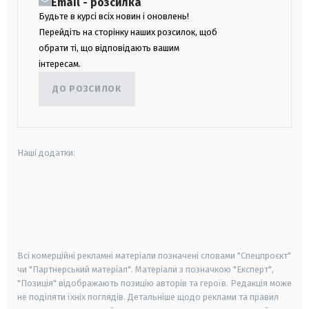
Email - розсилка
Будьте в курсі всіх новин і оновлень!
Перейдіть на сторінку наших розсилок, щоб
обрати ті, що відповідають вашим
інтересам.
ДО РОЗСИЛОК
Наші додатки:
android
apple
smart tv
samsung smart tv
Всі комерційні рекламні матеріали позначені словами "Спецпроєкт"
чи "Партнерський матеріал". Матеріали з позначкою "Експерт",
"Позиція" відображають позицію авторів та героїв. Редакція може
не поділяти їхніх поглядів. Детальніше щодо реклами та правил