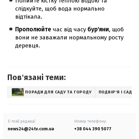
Полийте кістку теплою водою та
слідкуйте, щоб вода нормально
відтікала.
Прополюйте
час від часу
бур'яни
, щоб
вони не заважали нормальному росту
деревця.
Повʼязані теми:
ПОРАДИ ДЛЯ САДУ ТА ГОРОДУ
ПОДВІР'Я І САД
E-mail редакції
Номер телефону:
news24@24tv.com.ua
+38 044 390 5077