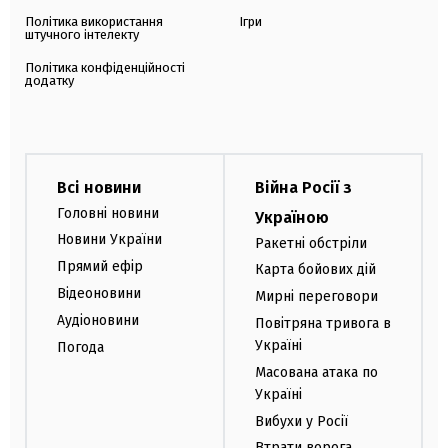
Політика використання
Ігри
штучного інтелекту
Політика конфіденційності
додатку
Всі новини
Війна Росії з
Головні новини
Україною
Новини України
Ракетні обстріли
Прямий ефір
Карта бойових дій
Відеоновини
Мирні переговори
Аудіоновини
Повітряна тривога в
Україні
Погода
Масована атака по
Україні
Вибухи у Росії
Втрати ворога