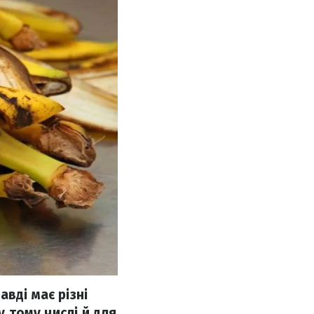
вді має різні
у тому числі й для