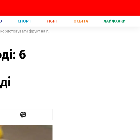
О
СПОРТ
FIGHT
ОСВІТА
ЛАЙФХАКИ
Шкірка банана ще стане в пригоді: 6 неочікуваних способів, як використовувати фрукт на городі
ді: 6
ді