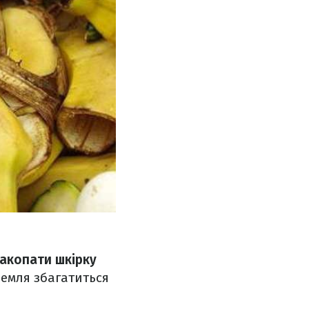
акопати шкірку
земля збагатиться