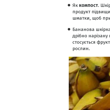
Як
компост
. Шкі
продукт підвищи
шматки, щоб при
Бананова шкірка
дрібно нарізану
стосується фрук
рослин.