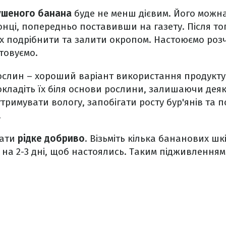
ушеного банана
буде не менш дієвим. Його можна
онці, попередньо поставивши на газету. Після то
їх подрібнити та залити окропом. Настоюємо розч
товуємо.
ослин – хороший варіант використання продукту
кладіть їх біля основи рослини, залишаючи деяку
утримувати вологу, запобігати росту бур'янів та
.
вати
рідке добриво
. Візьміть кілька бананових шкі
 на 2-3 дні, щоб настоялись. Таким підживленн