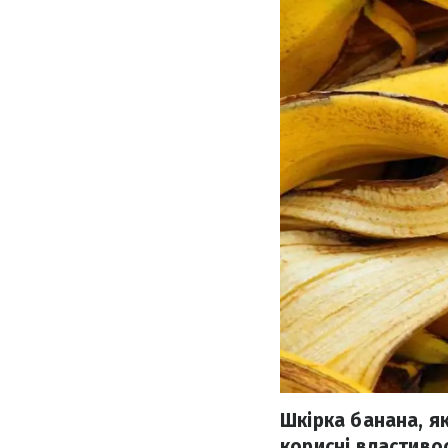
Шкірка банана, я
корисні властивос