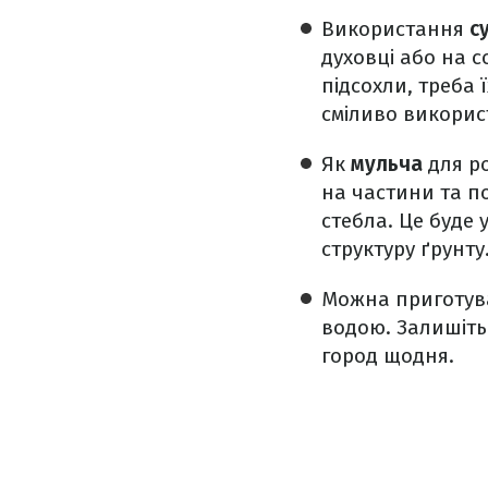
Використання
с
духовці або на с
підсохли, треба 
сміливо викорис
Як
мульча
для р
на частини та по
стебла. Це буде 
структуру ґрунту
Можна приготу
водою. Залишіть
город щодня.