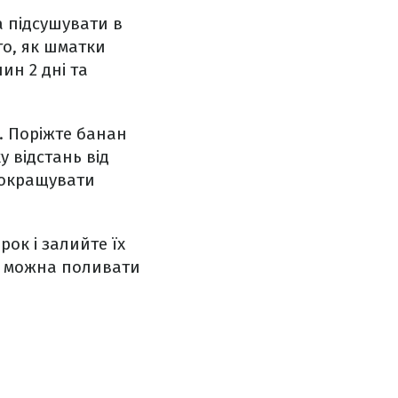
 підсушувати в
го, як шматки
ин 2 дні та
. Поріжте банан
 відстань від
 покращувати
рок і залийте їх
ям можна поливати