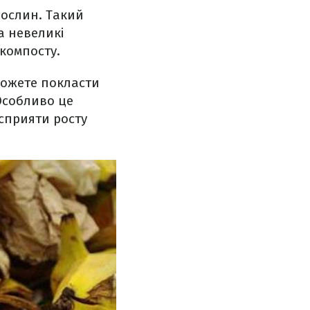
рослин. Такий
а невеликі
компосту.
можете покласти
Особливо це
сприяти росту