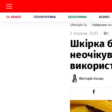
24 КАНАЛ
ГЕОПОЛІТИКА
ЕКОНОМІКА
БІЗНЕС
Lifestyle 24
Лайфхаки та
3 червня,
13:03
3
Шкірка б
неочікув
викорис
Вікторія Козар