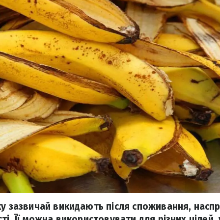
ку зазвичай викидають після споживання, наспра
ті. Її можна використовувати для різних цілей, 