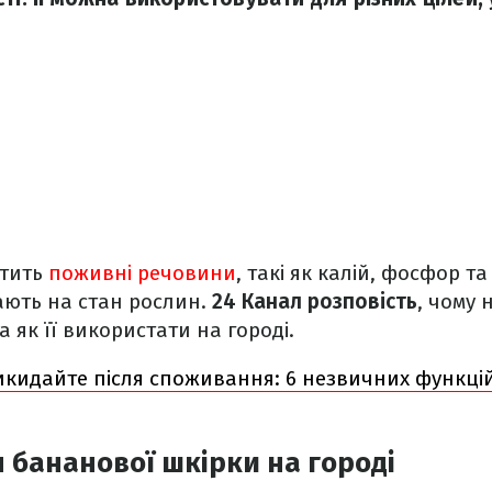
стить
поживні речовини
, такі як калій, фосфор та
ють на стан рослин.
24 Канал розповість
, чому 
 як її використати на городі.
икидайте після споживання: 6 незвичних функці
 бананової шкірки на городі