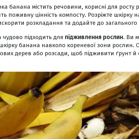
рка банана містить речовини, корисні для росту 
ть поживну цінність компосту. Розріжте шкірку н
скорити розкладання та додайте до загального 
 чудово підходить для
підживлення рослин
. Ви 
 шкірку банана навколо кореневої зони рослин. 
тових дерев або розсади, щоб підживити ґрунт й 