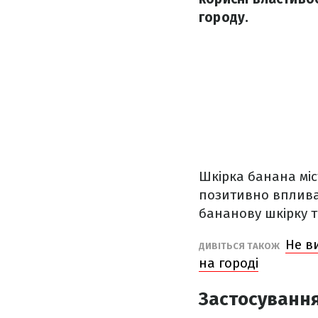
городу.
Шкірка банана мі
позитивно вплива
бананову шкірку та
Не в
ДИВІТЬСЯ ТАКОЖ
на городі
Застосування