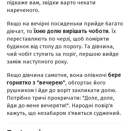
підкаже вам, звідки варто чекати
нареченого.
Якщо на вечірні посиденьки прийде багато
дівчат, то
їхню долю вирішать чоботи
. Їх
переставляють по черзі, щоб поміряти
будинок від столу до порогу. Та дівчина,
чий чобіт ступить за поріг, першою вийде
заміж наступного року.
Якщо дівчина самотня, вона опівночі
бере
горнятко з "вечерею"
, обгортає його
рушником і йде до воріт закликати долю.
Потрібно тричі прокричати: "Доле, доле,
йди до мене вечеряти!". Народні повір'я
кажуть, що незабаром з'явиться суджений.