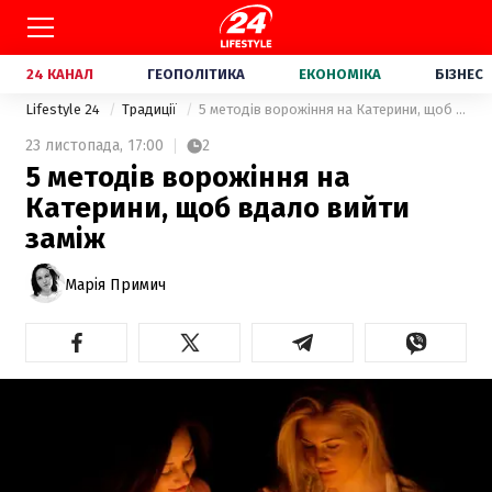
24 КАНАЛ
ГЕОПОЛІТИКА
ЕКОНОМІКА
БІЗНЕС
Lifestyle 24
Традиції
5 методів ворожіння на Катерини, щоб вдало вийти заміж
23 листопада,
17:00
2
5 методів ворожіння на
Катерини, щоб вдало вийти
заміж
Марія Примич