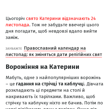
Цьогоріч
свято Катерини відзначають 24
листопада
. Тож не забудьте ввечері цього
дня погадати, щоб невдовзі вдало вийти
заміж.
Православний календар на
ЗАУВАЖТЕ
листопад: як зміняться дати релігійних свят
Ворожіння на Катерини
Мабуть, одне з найпопулярніших ворожінь
– це
гадання на стрічці та каблучц
і. Дівчата
розкладають ці предмети на столі й
накривають їх тарілками. Важливо, щоб
стрічку та каблучку ніхто не бачив. Потім по