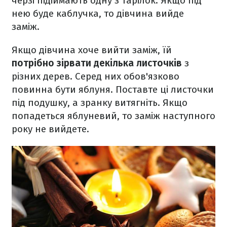
черзі підіймають одну з тарілок. Якщо під
нею буде каблучка, то дівчина вийде
заміж.
Якщо дівчина хоче вийти заміж, їй
потрібно зірвати декілька листочків
з
різних дерев. Серед них обов'язково
повинна бути яблуня. Поставте ці листочки
під подушку, а зранку витягніть. Якщо
попадеться яблуневий, то заміж наступного
року не вийдете.