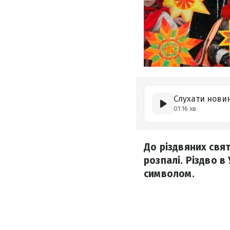
Слухати нови
01:16 хв
До різдвяних свят
розпалі. Різдво в
символом.