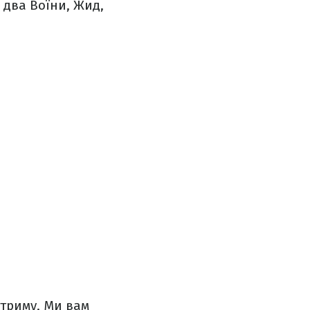
, два Воїни, Жид,
стриму,
Ми вам