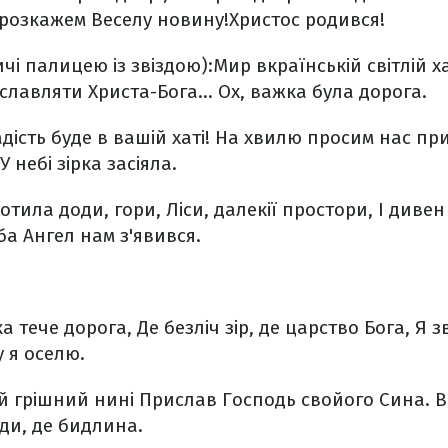
 розкажем
Веселу новину!
Христос родився!
ичі палицею із звіздою):
Мир вкраїнській світлій ха
славляти Христа-Бога...
Ох, важка була дорога.
дість буде в вашій хаті!
На хвилю просим нас пр
У небі зірка засіяла.
лотила доди, гори,
Ліси, далекії простори,
І дивен
еба Ангел нам з'явився.
ка тече дорога,
Де безліч зір, де царство Бога,
Я з
у я оселю.
ей грішний нині
Прислав Господь свойого Сина.
В
юди, де бидлина.