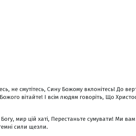
сь, не смутітесь,
Сину Божому вклонітесь!
До вер
Божого вітайте!
І всім людям говоріть,
Що Христо
Богу, мир цій хаті,
Перестаньте сумувати!
Ми вам
темні сили щезли.