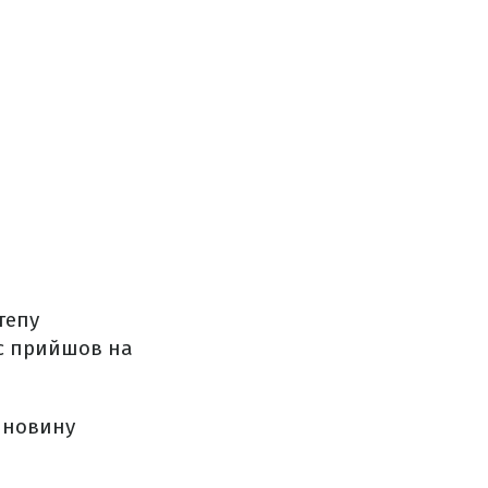
тепу
с прийшов на
 новину