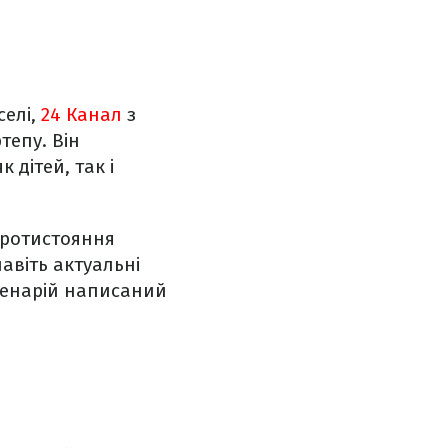
селі,
24 Канал
з
тепу. Він
 дітей, так і
протистояння
навіть актуальні
сценарій написаний