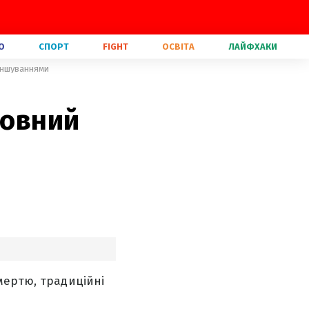
О
СПОРТ
FIGHT
ОСВІТА
ЛАЙФХАКИ
віншуваннями
повний
мертю, традиційні