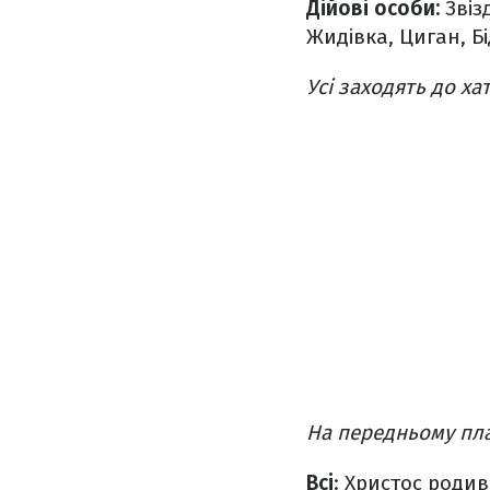
Дійові особи:
Звіз
Жидівка, Циган, Бі
Усі заходять до х
На передньому пла
Всі
: Христос родив