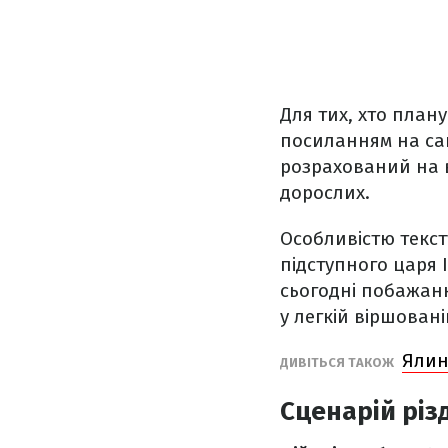
Для тих, хто плану
посиланням на са
розрахований на в
дорослих.
Особливістю текст
підступного царя І
сьогодні побажанн
у легкій віршован
Ялин
ДИВІТЬСЯ ТАКОЖ
Сценарій різ