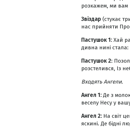
розкажем, ми вам
Звіздар
(стукає тр
нас прийняти
Про
Пастушок 1:
Хай ра
дивна нині стала:
Пастушок 2
: Позо
розстелився,
Із н
Входять Ангели.
Ангел 1:
Де з моло
веселу
Несу у ваш
Ангел 2:
На світ ц
яскині.
Де бідні л