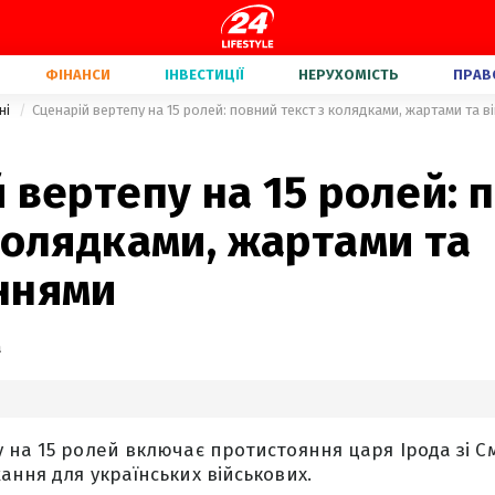
ФІНАНСИ
ІНВЕСТИЦІЇ
НЕРУХОМІСТЬ
ПРАВ
ні
Сценарій вертепу на 15 ролей: повний текст з колядками, жартами та 
 вертепу на 15 ролей: 
колядками, жартами та
ннями
а
 на 15 ролей включає протистояння царя Ірода зі С
ання для українських військових.