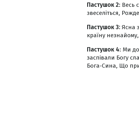
Пастушок 2
: Весь 
звеселіться,
Рожде
Пастушок 3:
Ясна з
країну незнайому
Пастушок 4
: Ми д
заспівали Богу сл
Бога-Сина,
Що пр