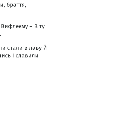
ви, браття,
о Вифлеєму –
В ту
.
ли стали в лаву
Й
лись
І славили