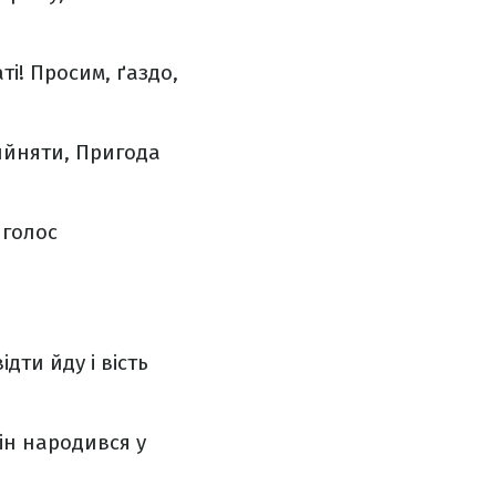
ті!
Просим, ґаздо,
ийняти,
Пригода
 голос
відти йду і вість
ін народився у