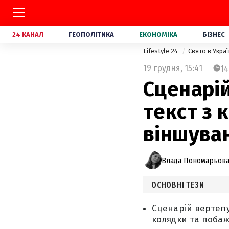
24 КАНАЛ
ГЕОПОЛІТИКА
ЕКОНОМІКА
БІЗНЕС
Lifestyle 24
Свято в Украї
19 грудня,
15:41
14
Сценарій
текст з 
віншува
Влада Пономарьов
ОСНОВНІ ТЕЗИ
Сценарій вертепу
колядки та побаж