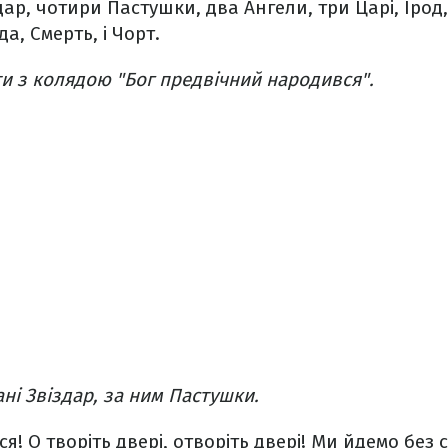
дар, чотири Пастушки, два Ангели, три Царі, Ірод
да, Смерть, і Чорт.
ати з колядою "Бог предвічний народився".
ні Звіздар, за ним Пастушки.
ся!
О творіть двері, отворіть двері!
Ми йдемо без 