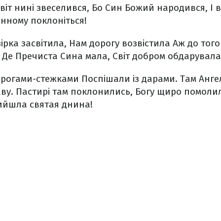
світ нині звеселився,
Бо Син Божий народився,
І 
нному поклоніться!
ірка засвітила,
Нам дорогу возвістила
Аж до тог
,
Де Пречиста Сина мала,
Світ добром обдарувала
орогами-стежками
Поспішали із дарами.
Там Анге
аву.
Пастирі там поклонились,
Богу щиро помоли
ийшла святая днина!