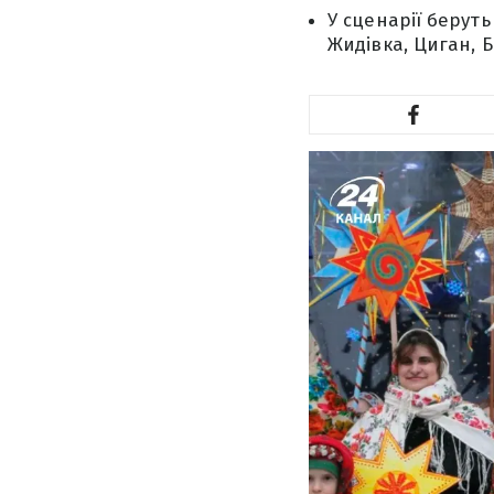
У сценарії беруть
Жидівка, Циган, Бі