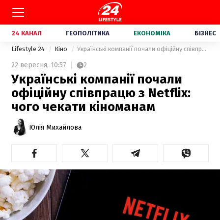
24 КАНАЛ
ГЕОПОЛІТИКА
ЕКОНОМІКА
БІЗНЕС
Lifestyle 24
Кіно
Українські компанії почали офіційну співпрацю з Netflix: чого чекати кіноманам
22 вересня,
10:57
2
Українські компанії почали
офіційну співпрацю з Netflix:
чого чекати кіноманам
Юлія Михайлова