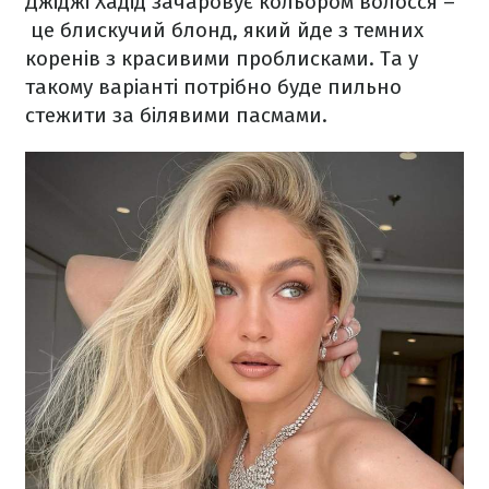
Джіджі Хадід зачаровує кольором волосся –
це блискучий блонд, який йде з темних
коренів з красивими проблисками. Та у
такому варіанті потрібно буде пильно
стежити за білявими пасмами.