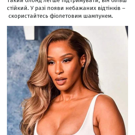
Такий блонд легше підтримувати, він більш
стійкий. У разі появи небажаних відтінків –
скористайтесь фіолетовим шампунем.