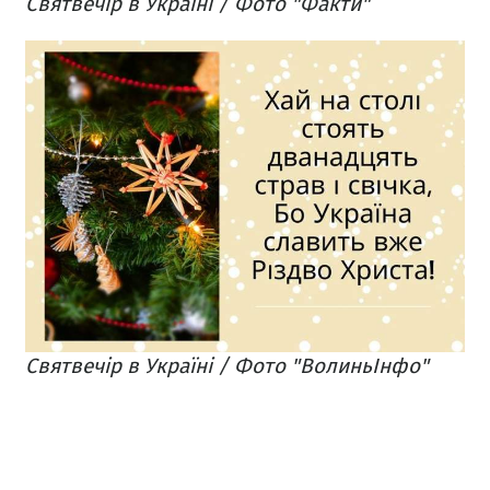
Святвечір в Україні / Фото "Факти"
Святвечір в Україні / Фото "ВолиньІнфо"