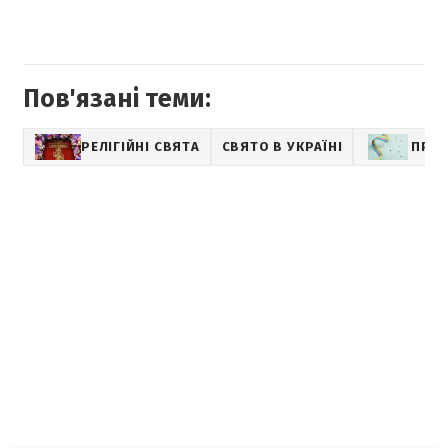
Пов'язані теми:
РЕЛІГІЙНІ СВЯТА
СВЯТО В УКРАЇНІ
ПРИВ