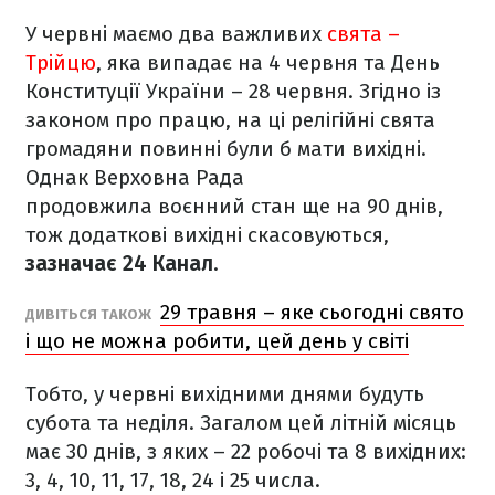
У червні маємо два важливих
свята –
Трійцю
, яка випадає на 4 червня та День
Конституції України – 28 червня. Згідно із
законом про працю, на ці релігійні свята
громадяни повинні були б мати вихідні.
Однак Верховна Рада
продовжила воєнний стан ще на 90 днів,
тож додаткові вихідні скасовуються,
зазначає 24 Канал
.
29 травня – яке сьогодні свято
ДИВІТЬСЯ ТАКОЖ
і що не можна робити, цей день у світі
Тобто, у червні вихідними днями будуть
субота та неділя. Загалом цей літній місяць
має 30 днів, з яких – 22 робочі та 8 вихідних:
3, 4, 10, 11, 17, 18, 24 і 25 числа.