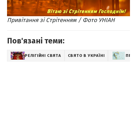
Привітання зі Стрітенням / Фото УНІАН
Пов'язані теми:
РЕЛІГІЙНІ СВЯТА
СВЯТО В УКРАЇНІ
ПРИВ