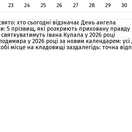
23
24
25
26
27
28
29
30
свято: хто сьогодні відзначає День ангела
ки: 5 прізвищ, які розкриють приховану правду
і святкуватимуть Івана Купала у 2026 році
одимира у 2026 році за новим календарем: усі
обі місце на кладовищі заздалегідь: точна ві