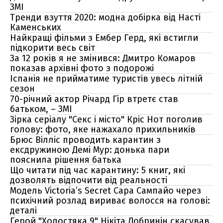
ЗМІ
Тренди взуття 2020: модна добірка від Насті
Каменських
Найкращі фільми з Ембер Герд, які встигли
підкорити весь світ
За 12 років я не змінився: Дмитро Комаров
показав архівні фото з подорожі
Іспанія не прийматиме туристів увесь літній
сезон
70-річний актор Річард Гір втретє став
батьком, – ЗМІ
Зірка серіалу "Секс і місто" Кріс Нот поголив
голову: фото, яке нажахало прихильників
Брюс Вілліс проводить карантин з
ексдружиною Демі Мур: донька пари
пояснила рішення батька
Що читати під час карантину: 5 книг, які
дозволять відпочити від реальності
Модель Victoria’s Secret Сара Сампайо через
психічний розлад вириває волосся на голові:
деталі
Герой "Холостяка 9" Нікіта Добринін скасував