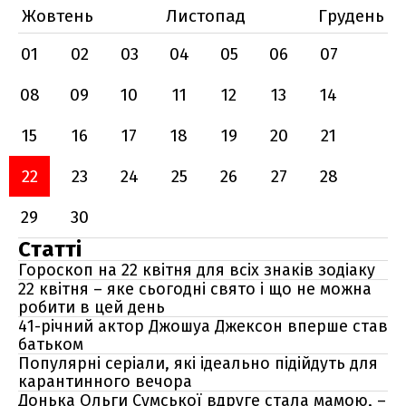
Жовтень
Листопад
Грудень
01
02
03
04
05
06
07
08
09
10
11
12
13
14
15
16
17
18
19
20
21
22
23
24
25
26
27
28
29
30
Статті
Гороскоп на 22 квітня для всіх знаків зодіаку
22 квітня – яке сьогодні свято і що не можна
робити в цей день
41-річний актор Джошуа Джексон вперше став
батьком
Популярні серіали, які ідеально підійдуть для
карантинного вечора
Донька Ольги Сумської вдруге стала мамою, –