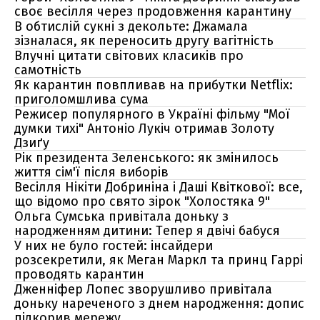
своє весілля через продовження карантину
В обтислій сукні з декольте: Джамала
зізналася, як переносить другу вагітність
Влучні цитати світових класиків про
самотність
Як карантин повпливав на прибутки Netflix:
приголомшлива сума
Режисер популярного в Україні фільму "Мої
думки тихі" Антоніо Лукіч отримав Золоту
Дзиґу
Рік президента Зеленського: як змінилось
життя сім'ї після виборів
Весілля Нікіти Добриніна і Даші Квіткової: все,
що відомо про свято зірок "Холостяка 9"
Ольга Сумська привітала доньку з
народженням дитини: Тепер я двічі бабуся
У них не було гостей: інсайдери
розсекретили, як Меган Маркл та принц Гаррі
проводять карантин
Дженніфер Лопес зворушливо привітала
доньку нареченого з днем народження: допис
підкорив мережу