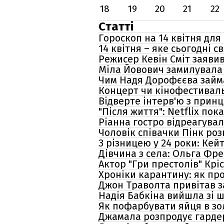
18
19
20
21
22
Статті
Гороскоп на 14 квітня для 
14 квітня – яке сьогодні с
Режисер Кевін Сміт заявив
Міла Йовович замилувала
Чим Надя Дорофєєва займа
Концерт чи кінофестиваль:
Відверте інтерв'ю з прин
"Після життя": Netflix по
Ріанна гостро відреагува
Чоловік співачки Пінк роз
З різницею у 24 роки: Ке
Дівчина з села: Ольга Фре
Актор "Гри престолів" Крі
Хроніки карантину: як про
Джон Траволта привітав з
Надія Бабкіна вийшла зі ш
Як пофарбувати яйця в зол
Джамала розпродує гардеро