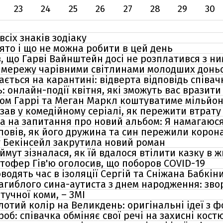
23
24
25
26
27
28
29
30
всіх знаків зодіаку
вято і що не можна робити в цей день
, що Гарві Вайнштейн досі не розплатився з ни
 мережу чарівними світлинами молодших донь
ється на карантині: відверта відповідь співач
 онлайн-події квітня, які зможуть вас вразити
цом Гаррі та Меган Маркл коштуватиме мільйон 
казав у комедійному серіалі, як пережити втрат
ла на запитання про новий альбом: Я намагаюся
повів, як його дружина та син пережили корон
йт Бекінсейл закрутила новий роман
ймут зізналася, як їй вдалося втілити казку в 
стофер Гів'ю оголосив, що поборов COVID-19
водять час в ізоляції Сергій та Сніжана Бабкін
агиблого сина-аутиста з днем народження: зв
тучної коми, – ЗМІ
отий колір на Великдень: оригінальні ідеї з ф
б: співачка обміняє свої речі на захисні кост