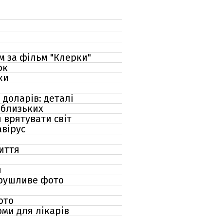
м за фільм "Клерки"
ок
ки
доларів: деталі
у близьких
 врятувати світ
авірус
життя
и
орушливе фото
ото
юми для лікарів