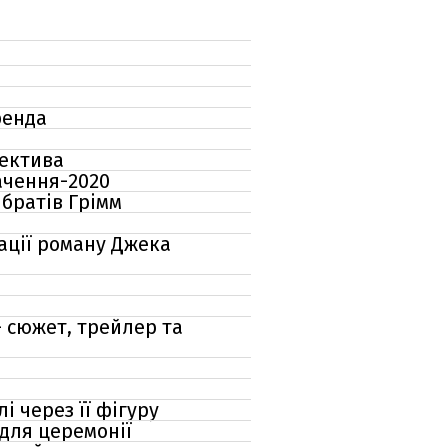
ренда
тектива
ачення-2020
 братів Грімм
ації роману Джека
– сюжет, трейлер та
і через її фігуру
для церемонії