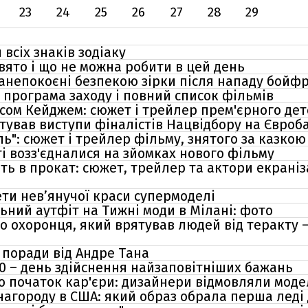
23
24
25
26
27
28
29
всіх знаків зодіаку
свято і що не можна робити в цей день
занепокоєні безпекою зірки після нападу бойф
 програма заходу і повний список фільмів
асом Кейджем: сюжет і трейлер прем'єрного де
тував виступи фіналістів Нацвідбору на Євроб
ль": сюжет і трейлер фільму, знятого за казкою
ті возз'єдналися на зйомках нового фільму
ть в прокат: сюжет, трейлер та актори екраніз
ети нев’янучої краси супермоделі
ьний аутфіт на Тижні моди в Мілані: фото
о охоронця, який врятував людей від теракту 
 поради від Андре Тана
20 – день здійснення найзаповітніших бажань
о початок кар'єри: дизайнери відмовляли модел
агороду в США: який образ обрала перша леді 