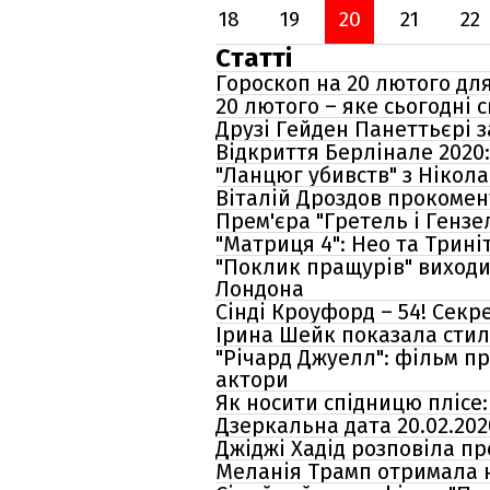
18
19
20
21
22
Статті
Гороскоп на 20 лютого для 
20 лютого – яке сьогодні 
Друзі Гейден Панеттьєрі 
Відкриття Берлінале 2020:
"Ланцюг убивств" з Нікол
Віталій Дроздов прокомен
Прем'єра "Гретель і Гензе
"Матриця 4": Нео та Трині
"Поклик пращурів" виходи
Лондона
Сінді Кроуфорд – 54! Секр
Ірина Шейк показала стил
"Річард Джуелл": фільм пр
актори
Як носити спідницю плісе:
Дзеркальна дата 20.02.20
Джіджі Хадід розповіла пр
Меланія Трамп отримала н