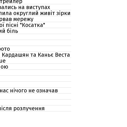
 трейлер
авались на виступах
лила округлий живіт зірки
ірвав мережу
ї пісні "Косатка"
ий біль
фото
м Кардашян та Каньє Веста
gue
ною
нас нічого не означав
 після розлучення