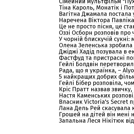
Сімейний мультфільм "Пух
Тіна Кароль, Монатік і По
Вагітна Джамала постала 
Наречена Віктора Павліка 
Це не просто пісня, це ста
Оззі Осборн розповів про 
У чорній блискучій сукні: 
Олена Зеленська зробила 
Джіджі Хадід позувала в е
Фастфуд та пристрасні по
Гейлі Болдвін перетворила
Рада, що я українка, – Al
5 найкращих добрих філь
Гейлі Бібер розповіла, чом
Кріс Пратт назвав звичку,
Настя Каменських розповіл
Власник Victoria's Secret 
Лана Дель Рей скасувала 
Грошей на дітей він мені 
Запальна Леся Нікітюк від