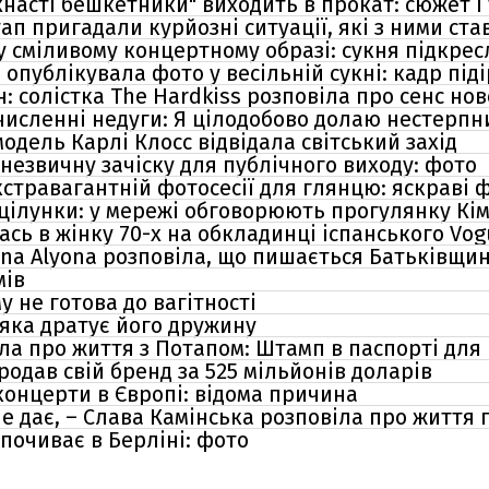
насті бешкетники" виходить в прокат: сюжет і
тап пригадали курйозні ситуації, які з ними ст
у сміливому концертному образі: сукня підкрес
опублікувала фото у весільній сукні: кадр під
н: солістка The Hardkiss розповіла про сенс ново
численні недуги: Я цілодобово долаю нестерпн
модель Карлі Клосс відвідала світський захід
незвичну зачіску для публічного виходу: фото
кстравагантній фотосесії для глянцю: яскраві 
цілунки: у мережі обговорюють прогулянку Кі
сь в жінку 70-х на обкладинці іспанського Vo
yona Alyona розповіла, що пишається Батьківщи
мів
у не готова до вагітності
 яка дратує його дружину
а про життя з Потапом: Штамп в паспорті для 
продав свій бренд за 525 мільйонів доларів
концерти в Європі: відома причина
не дає, – Слава Камінська розповіла про життя
почиває в Берліні: фото