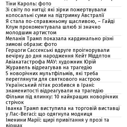
Тіни Кароль: фото
Зі світу по нитці: які зірки пожертвували
колосальні суми на підтримку Австралії
Я стала по-справжньому щасливою, – Гайді
Клум прокоментувала шлюб зі значно
молодшим артистом
Меланія Трамп показала кардинально різні
зимові образи: фото
Герцоги Сассекські вдруге проігнорували
вечірку до дня народження Кейт Міддлтон
Авіакатастрофа МАУ: художник Юрій
Журавель відреагував на трагедію
5 новорічних мультфільмів, які треба
переглянути для святкового настрою
Український літак розбився в Ірані:
знаменитості відреагували на трагедію
Фільми під ялинку: 10 найкращих новорічних
стрічок
Іванка Трамп виступила на торговій виставці
у Лас-Вегасі: що одягнула модниця
Іменини Марії: щирі привітання у прозі та
віршах