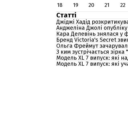
18
19
20
21
22
Статті
Джіджі Хадід розкритикува
Анджеліна Джолі опублікув
Кара Делевінь знялася у ф
Бренд Victoria's Secret з
Ольга Фреймут зачарувал
З ким зустрічається зірка "
Модель XL 7 випуск: які 
Модель XL 7 випуск: які 