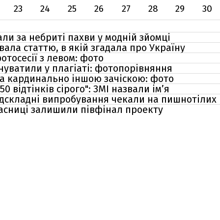
23
24
25
26
27
28
29
30
ли за небриті пахви у модній зйомці
ала статтю, в якій згадала про Україну
отосесії з левом: фото
винуватили у плагіаті: фотопорівняння
а кардинально іншою зачіскою: фото
50 відтінків сірого": ЗМІ назвали ім’я
надскладні випробування чекали на пишнотілих 
учасниці залишили півфінал проекту