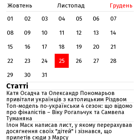
Жовтень
Листопад
Грудень
01
02
03
04
05
06
07
08
09
10
11
12
13
14
15
16
17
18
19
20
21
22
23
24
25
26
27
28
29
30
31
Статті
Катя Осадча та Олександр Пономарьов
привітали українців з католицьким Різдвом
Топ-модель по-українськи 4 сезон: що відомо
про фіналістів – Віку Рогальчук та Самвела
Туманяна
Ілон Маск написав лист, у якому перерахував
досягнення своїх "дітей" і зізнався, що
прилетів сюди з Марсу