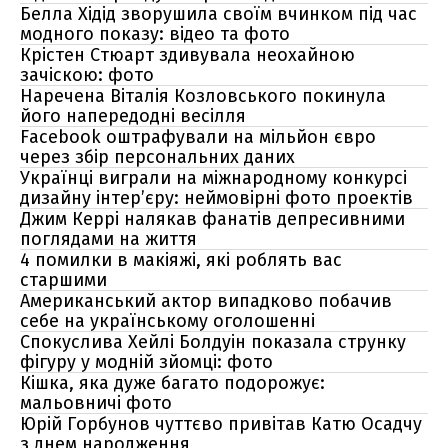
Белла Хідід зворушила своїм вчинком під час
модного показу: відео та фото
Крістен Стюарт здивувала неохайною
зачіскою: фото
Наречена Віталія Козловського покинула
його напередодні весілля
Facebook оштрафували на мільйон євро
через збір персональних даних
Українці виграли на міжнародному конкурсі
дизайну інтер’єру: неймовірні фото проектів
Джим Керрі налякав фанатів депресивними
поглядами на життя
4 помилки в макіяжі, які роблять вас
старшими
Американський актор випадково побачив
себе на українському оголошенні
Спокуслива Хейлі Болдуін показала струнку
фігуру у модній зйомці: фото
Кішка, яка дуже багато подорожує:
мальовничі фото
Юрій Горбунов чуттєво привітав Катю Осадчу
з днем народження