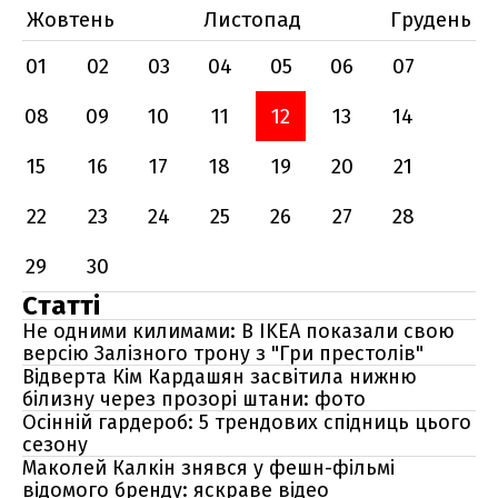
Жовтень
Листопад
Грудень
01
02
03
04
05
06
07
08
09
10
11
12
13
14
15
16
17
18
19
20
21
22
23
24
25
26
27
28
29
30
Статті
Не одними килимами: В IKEA показали свою
версію Залізного трону з "Гри престолів"
Відверта Кім Кардашян засвітила нижню
білизну через прозорі штани: фото
Осінній гардероб: 5 трендових спідниць цього
сезону
Маколей Калкін знявся у фешн-фільмі
відомого бренду: яскраве відео