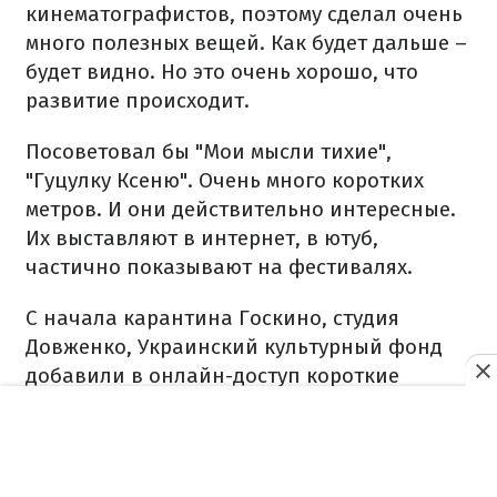
кинематографистов, поэтому сделал очень
много полезных вещей. Как будет дальше –
будет видно. Но это очень хорошо, что
развитие происходит.
Посоветовал бы "Мои мысли тихие",
"Гуцулку Ксеню". Очень много коротких
метров. И они действительно интересные.
Их выставляют в интернет, в ютуб,
частично показывают на фестивалях.
С начала карантина Госкино, студия
Довженко, Украинский культурный фонд
добавили в онлайн-доступ короткие
истории. Они, во-первых, от юных
режиссеров, студентов, это дипломные
истории и конкурсные. Именно они очень
круто и остро реагируют на современность