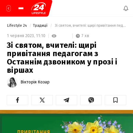
Lifestyle 24
Традиції
 Зі святом, вчителі: щирі привітання педагогам з Останнім дзвоником у прозі і віршах 
7 хв
1 червня 2023,
11:10
Зі святом, вчителі: щирі
привітання педагогам з
Останнім дзвоником у прозі і
віршах
Вікторія Козар