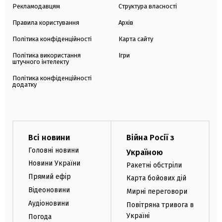
Рекламодавцям
Структура власності
Правила користування
Архів
Політика конфіденційності
Карта сайту
Політика використання
Ігри
штучного інтелекту
Політика конфіденційності
додатку
Всі новини
Війна Росії з
Головні новини
Україною
Новини України
Ракетні обстріли
Прямий ефір
Карта бойових дій
Відеоновини
Мирні переговори
Аудіоновини
Повітряна тривога в
Україні
Погода