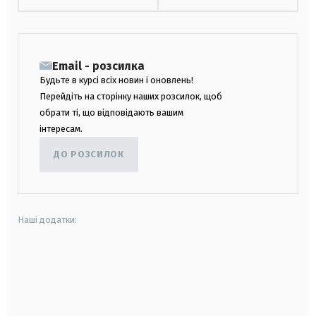
Email - розсилка
Будьте в курсі всіх новин і оновлень!
Перейдіть на сторінку наших розсилок, щоб
обрати ті, що відповідають вашим
інтересам.
ДО РОЗСИЛОК
Наші додатки:
android
apple
smart tv
samsung smart tv