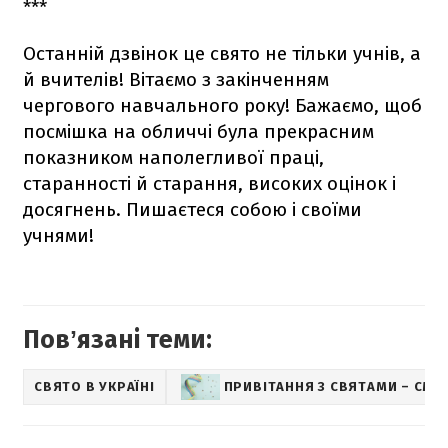
***
Останній дзвінок це свято не тільки учнів, а
й вчителів! Вітаємо з закінченням
чергового навчального року! Бажаємо, щоб
посмішка на обличчі була прекрасним
показником наполегливої ​​праці,
старанності й старання, високих оцінок і
досягнень. Пишаєтеся собою і своїми
учнями!
Повʼязані теми:
СВЯТО В УКРАЇНІ
ПРИВІТАННЯ З СВЯТАМИ – СМС