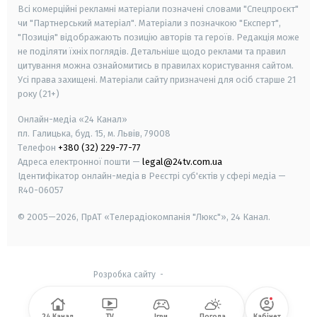
Всі комерційні рекламні матеріали позначені словами "Спецпроєкт"
чи "Партнерський матеріал". Матеріали з позначкою "Експерт",
"Позиція" відображають позицію авторів та героїв. Редакція може
не поділяти їхніх поглядів. Детальніше щодо реклами та правил
цитування можна ознайомитись в правилах користування сайтом.
Усі права захищені.
Матеріали сайту призначені для осіб старше
21
року (21+)
Онлайн-медіа «24 Канал»
пл. Галицька, буд. 15, м. Львів, 79008
Телефон
+380 (32) 229-77-77
Адреса електронної пошти —
legal@24tv.com.ua
Ідентифікатор онлайн-медіа в Реєстрі суб'єктів у сфері медіа —
R40-06057
© 2005—2026,
ПрАТ «Телерадіокомпанія "Люкс"», 24 Канал.
Розробка сайту
-
24 Канал
TV
Ігри
Погода
Кабінет