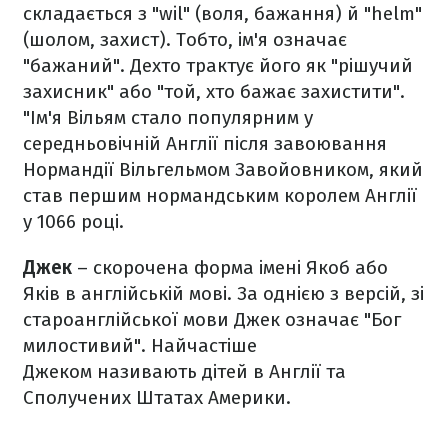
складається з "wil" (воля, бажання) й "helm"
(шолом, захист). Тобто, ім'я означає
"бажаний". Дехто трактує його як "рішучий
захисник" або "той, хто бажає захистити".
"Ім'я Вільям стало популярним у
середньовічній Англії після завоювання
Нормандії Вільгельмом Завойовником, який
став першим нормандським королем Англії
у 1066 році.
Джек
– скорочена форма імені Якоб або
Яків в англійській мові. За однією з версій, зі
староанглійської мови Джек означає "Бог
милостивий". Найчастіше
Джеком називають дітей в Англії та
Сполучених Штатах Америки.