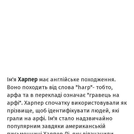
Ім'я
Харпер
має англійське походження.
Воно походить від слова "harp"- тобто,
арфа та в перекладі означає "гравець на
арфі". Харпер спочатку використовували як
прізвище, щоб ідентифікувати людей, які
грали на арфі. Ім'я стало надзвичайно
популярним завдяки американській
письменниці Харпер Лі, яку відзначили