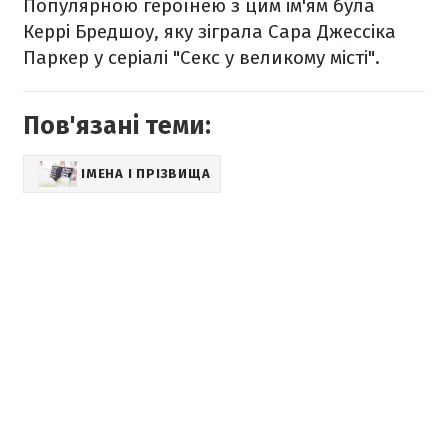
Популярною героїнею з цим ім'ям була
Керрі Бредшоу, яку зіграла Сара Джессіка
Паркер у серіалі "Секс у великому місті".
Пов'язані теми:
ІМЕНА І ПРІЗВИЩА