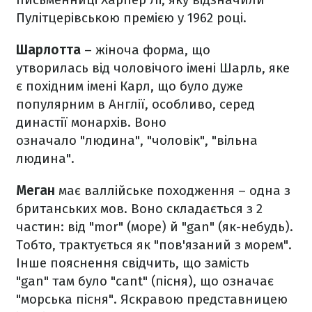
Пулітцерівською премією у 1962 році.
Шарлотта
– жіноча форма, що
утворилась від чоловічого імені Шарль, яке
є похідним імені Карл, що було дуже
популярним в Англії, особливо, серед
династії монархів. Воно
означало "людина", "чоловік", "вільна
людина".
Меган
має валлійське походження – одна з
британських мов. Воно складається з 2
частин: від "mor" (море) й "gan" (як-небудь).
Тобто, трактується як "пов'язаний з морем".
Інше пояснення свідчить, що замість
"gan" там було "cant" (пісня), що означає
"морська пісня". Яскравою представницею