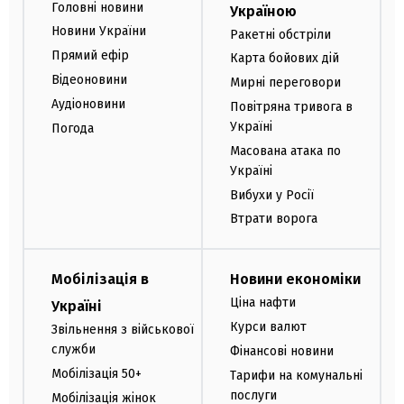
Головні новини
Україною
Новини України
Ракетні обстріли
Прямий ефір
Карта бойових дій
Відеоновини
Мирні переговори
Аудіоновини
Повітряна тривога в
Україні
Погода
Масована атака по
Україні
Вибухи у Росії
Втрати ворога
Мобілізація в
Новини економіки
Ціна нафти
Україні
Курси валют
Звільнення з військової
служби
Фінансові новини
Мобілізація 50+
Тарифи на комунальні
послуги
Мобілізація жінок