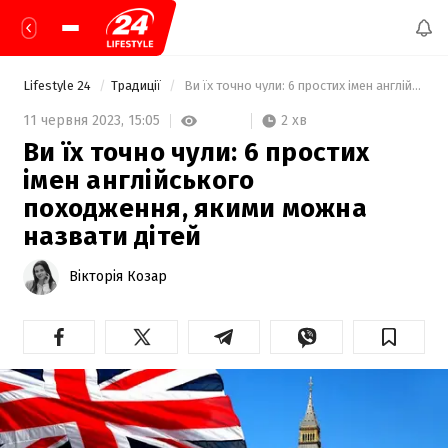
Lifestyle 24
Традиції
 Ви їх точно чули: 6 простих імен англійського походження, якими можна назвати дітей 
2 хв
11 червня 2023,
15:05
Ви їх точно чули: 6 простих
імен англійського
походження, якими можна
назвати дітей
Вікторія Козар