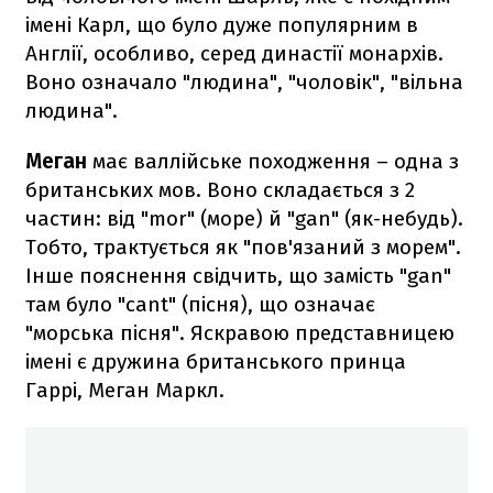
імені Карл, що було дуже популярним в
Англії, особливо, серед династії монархів.
Воно означало "людина", "чоловік", "вільна
людина".
Меган
має валлійське походження – одна з
британських мов. Воно складається з 2
частин: від "mor" (море) й "gan" (як-небудь).
Тобто, трактується як "пов'язаний з морем".
Інше пояснення свідчить, що замість "gan"
там було "cant" (пісня), що означає
"морська пісня". Яскравою представницею
імені є дружина британського принца
Гаррі, Меган Маркл.