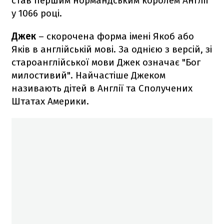
став першим нормандським королем Англії
у 1066 році.
Джек
– скорочена форма імені Якоб або
Яків в англійській мові. За однією з версій, зі
староанглійської мови Джек означає "Бог
милостивий". Найчастіше Джеком
називають дітей в Англії та Сполучених
Штатах Америки.