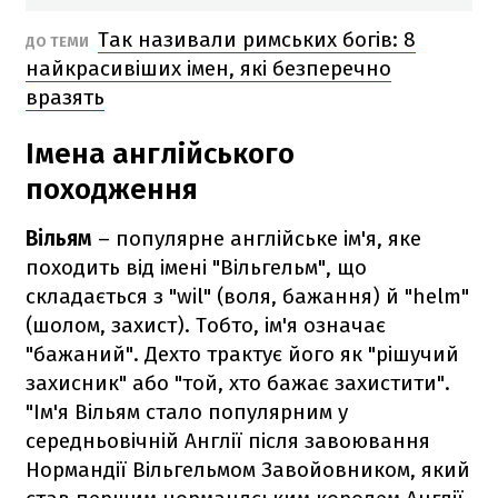
Так називали римських богів: 8
ДО ТЕМИ
найкрасивіших імен, які безперечно
вразять
Імена англійського
походження
Вільям
– популярне англійське ім'я, яке
походить від імені "Вільгельм", що
складається з "wil" (воля, бажання) й "helm"
(шолом, захист). Тобто, ім'я означає
"бажаний". Дехто трактує його як "рішучий
захисник" або "той, хто бажає захистити".
"Ім'я Вільям стало популярним у
середньовічній Англії після завоювання
Нормандії Вільгельмом Завойовником, який