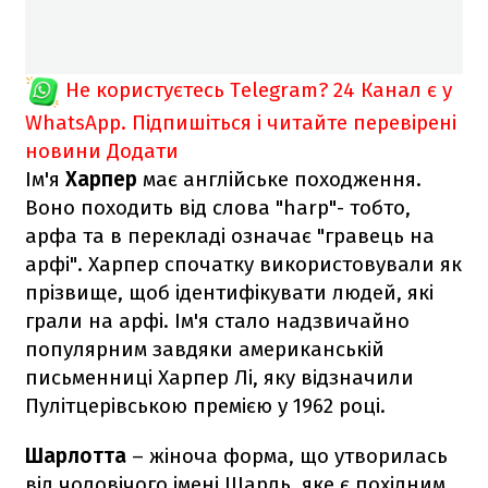
Не користуєтесь Telegram?
24 Канал є у
WhatsApp. Підпишіться і читайте перевірені
новини
Додати
Ім'я
Харпер
має англійське походження.
Воно походить від слова "harp"- тобто,
арфа та в перекладі означає "гравець на
арфі". Харпер спочатку використовували як
прізвище, щоб ідентифікувати людей, які
грали на арфі. Ім'я стало надзвичайно
популярним завдяки американській
письменниці Харпер Лі, яку відзначили
Пулітцерівською премією у 1962 році.
Шарлотта
– жіноча форма, що утворилась
від чоловічого імені Шарль, яке є похідним