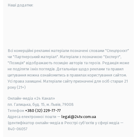
Наші додатки:
android
apple
smart tv
samsung smart tv
Всі комерційні рекламні матеріали позначені словами "Спецпроєкт"
чи "Партнерський матеріал". Матеріали з позначкою "Експерт",
"Позиція" відображають позицію авторів та героїв. Редакція може
не поділяти їхніх поглядів. Детальніше щодо реклами та правил
цитування можна ознайомитись в правилах користування сайтом.
Усі права захищені.
Матеріали сайту призначені для осіб старше
21
року (21+)
Онлайн-медіа «24 Канал»
пл. Галицька, буд. 15, м. Львів, 79008
Телефон
+380 (32) 229-77-77
Адреса електронної пошти —
legal@24tv.com.ua
Ідентифікатор онлайн-медіа в Реєстрі суб'єктів у сфері медіа —
R40-06057