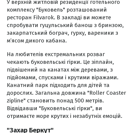
У верхній житловій резиденції готельного
комплексу "Буковель" розташований
ресторан Filvarok. В закладі ви можете
спробувати гуцульський банош з бринзою,
закарпатський бограч, гурку, вареники з
м’ясом дикого кабана.
На любителів екстремальних розваг
чекають буковельські гірки. Це зіплайн,
підвішений на канатах між деревами, з
підйомами, спусками і крутими віражами.
Канатний парк підходить для дітей та
дорослих. Загальна довжина "Roller Coaster
zipline" становить понад 500 метрів.
Відвідавши "Буковельські гірки", ви
отримаєте море крутих і незабутніх емоцій.
"Захар Беркут"