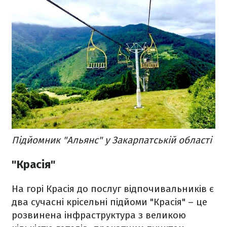
Підйомник "Альянс" у Закарпатській області
"Красія"
На горі Красія до послуг відпочивальників є
два сучасні крісельні підйоми "Красія" – це
розвинена інфраструктура з великою