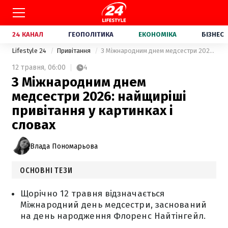
24 КАНАЛ
ГЕОПОЛІТИКА
ЕКОНОМІКА
БІЗНЕС
Lifestyle 24
Привітання
З Міжнародним днем медсестри 2026: найщиріші привітання у картинках і словах
12 травня,
06:00
4
З Міжнародним днем
медсестри 2026: найщиріші
привітання у картинках і
словах
Влада Пономарьова
ОСНОВНІ ТЕЗИ
Щорічно 12 травня відзначається
Міжнародний день медсестри, заснований
на день народження Флоренс Найтінгейл.