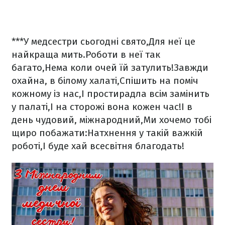
***
У медсестри сьогодні свято,
Для неї це
найкраща мить.
Роботи в неї так
багато,
Нема коли очей їй затулить!
Завжди
охайна, в білому халаті,
Спішить на поміч
кожному із нас,
І простирадла всім замінить
у палаті,
І на сторожі вона кожен час!
І в
день чудовий, міжнародний,
Ми хочемо тобі
щиро побажати:
Натхнення у такій важкій
роботі,
І буде хай всесвітня благодать!