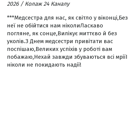
2026 / Колаж 24 Каналу
***
Медсестра для нас, як світло у віконці,
Без
неї не обійтися нам ніколи
Ласкаво
погляне, як сонце,
Вилікує миттєво й без
уколів.
З Днем медсестри привітати вас
поспішаю,
Великих успіхів у роботі вам
побажаю,
Нехай завжди збуваються всі мрії
І
ніколи не покидають надії!