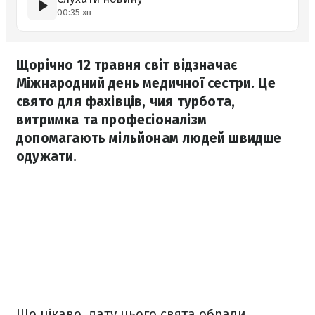
00:35 хв
Щорічно 12 травня світ відзначає
Міжнародний день медичної сестри. Це
свято для фахівців, чия турбота,
витримка та професіоналізм
допомагають мільйонам людей швидше
одужати.
Що цікаво, дату цього свята обрали