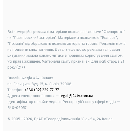
android
apple
smart tv
samsung smart tv
Всі комерційні рекламні матеріали позначені словами "Спецпроєкт"
чи "Партнерський матеріал". Матеріали з позначкою "Експерт",
"Позиція" відображають позицію авторів та героїв. Редакція може
не поділяти їхніх поглядів. Детальніше щодо реклами та правил
цитування можна ознайомитись в правилах користування сайтом.
Усі права захищені.
Матеріали сайту призначені для осіб старше
21
року (21+)
Онлайн-медіа «24 Канал»
пл. Галицька, буд. 15, м. Львів, 79008
Телефон
+380 (32) 229-77-77
Адреса електронної пошти —
legal@24tv.com.ua
Ідентифікатор онлайн-медіа в Реєстрі суб'єктів у сфері медіа —
R40-06057
© 2005—2026,
ПрАТ «Телерадіокомпанія "Люкс"», 24 Канал.