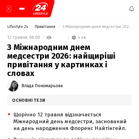
Lifestyle 24
Привітання
 З Міжнародним днем медсестри 2026: найщиріші привітання у картинках і словах 
4 хв
12 травня,
06:00
З Міжнародним днем
медсестри 2026: найщиріші
привітання у картинках і
словах
Влада Пономарьова
ОСНОВНІ ТЕЗИ
Щорічно 12 травня відзначається
Міжнародний день медсестри, заснований
на день народження Флоренс Найтінгейл.