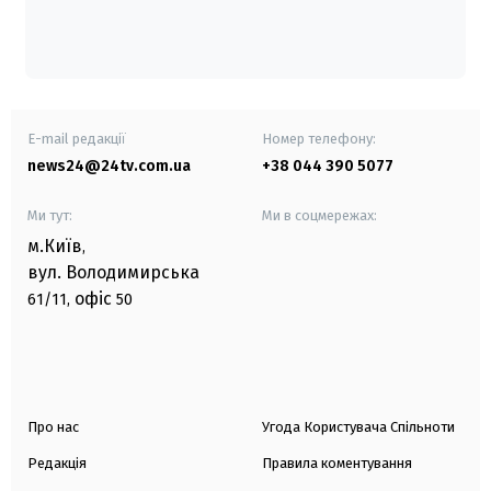
E-mail редакції
Номер телефону:
news24@24tv.com.ua
+38 044 390 5077
Ми тут:
Ми в соцмережах:
м.Київ
,
вул. Володимирська
офіс
61/11,
50
Про нас
Угода Користувача Спільноти
Редакція
Правила коментування