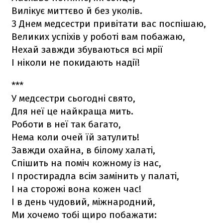
Вилікує миттєво й без уколів.
З Днем медсестри привітати вас поспішаю,
Великих успіхів у роботі вам побажаю,
Нехай завжди збуваються всі мрії
І ніколи не покидають надії!
***
У медсестри сьогодні свято,
Для неї це найкраща мить.
Роботи в неї так багато,
Нема коли очей їй затулить!
Завжди охайна, в білому халаті,
Спішить на поміч кожному із нас,
І простирадла всім замінить у палаті,
І на сторожі вона кожен час!
І в день чудовий, міжнародний,
Ми хочемо тобі щиро побажати: