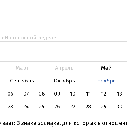
ле
На прошлой неделе
Март
Апрель
Май
Сентябрь
Октябрь
Ноябрь
06
07
08
09
10
11
12
13
23
24
25
26
27
28
29
30
ает: 3 знака зодиака, для которых в отношен