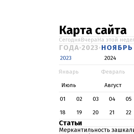
Карта сайта
Сегодня
Вчера
На этой неде
ГОДА
2023
НОЯБРЬ
2023
2024
Январь
Февраль
Июль
Август
01
02
03
04
05
18
19
20
21
22
Статьи
Меркантильность зашкалив