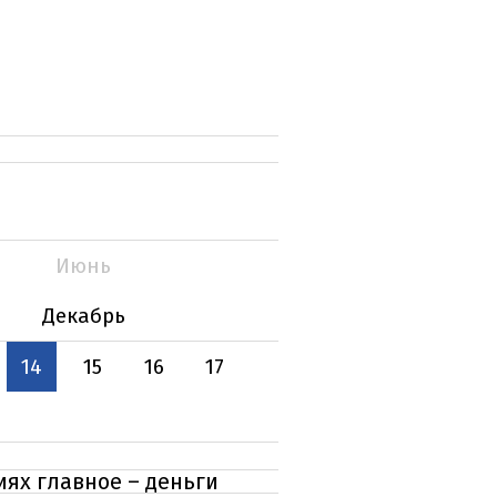
Июнь
Декабрь
14
15
16
17
иях главное – деньги