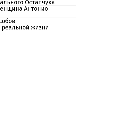
ндального Остапчука
женщина Антонио
собов
в реальной жизни