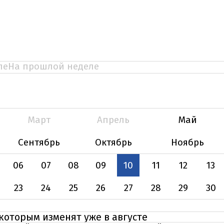
ле
На прошлой неделе
Март
Апрель
Май
Сентябрь
Октябрь
Ноябрь
06
07
08
09
10
11
12
13
23
24
25
26
27
28
29
30
 которым изменят уже в августе