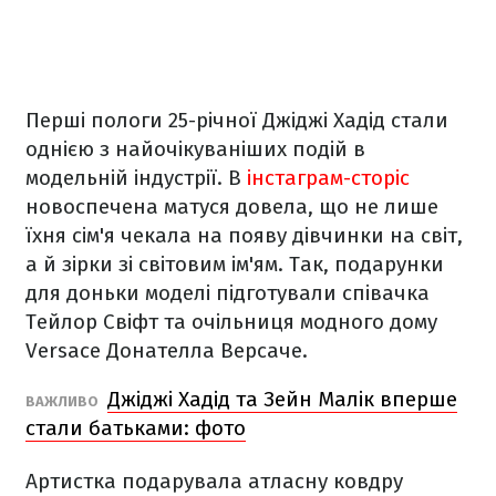
Перші пологи 25-річної Джіджі Хадід стали
однією з найочікуваніших подій в
модельній індустрії. В
інстаграм-сторіc
новоспечена матуся довела, що не лише
їхня сім'я чекала на появу дівчинки на світ,
а й зірки зі світовим ім'ям. Так, подарунки
для доньки моделі підготували співачка
Тейлор Свіфт та очільниця модного дому
Versace Донателла Версаче.
Джіджі Хадід та Зейн Малік вперше
ВАЖЛИВО
стали батьками: фото
Артистка подарувала атласну ковдру