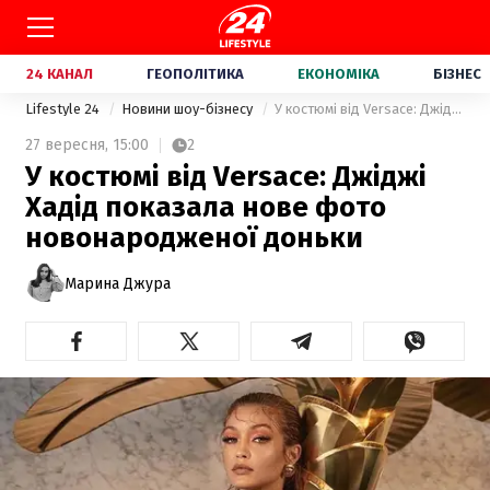
24 КАНАЛ
ГЕОПОЛІТИКА
ЕКОНОМІКА
БІЗНЕС
Lifestyle 24
Новини шоу-бізнесу
У костюмі від Versace: Джіджі Хадід показала нове фото новонародженої доньки
27 вересня,
15:00
2
У костюмі від Versace: Джіджі
Хадід показала нове фото
новонародженої доньки
Марина Джура