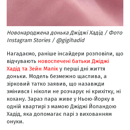
Новонароджена донька Джіджі Хадід / Фото
Instagram Stories / @gigihadid
Нагадаємо, раніше інсайдери розповіли, що
відчувають
новоспечені батьки Джіджі
Хадід та Зейн Малік
у перші дні життя
доньки. Модель безмежно щаслива, а
зірковий татко заявив, що назавжди
змінився і ніколи не розчарує ні крихітку, ні
кохану. Зараз пара живе у Ньою-Йорку в
одній квартирі з мамою Джіджі Йоландою
Хадід, яка допомагає парі з вихованням
онуки.