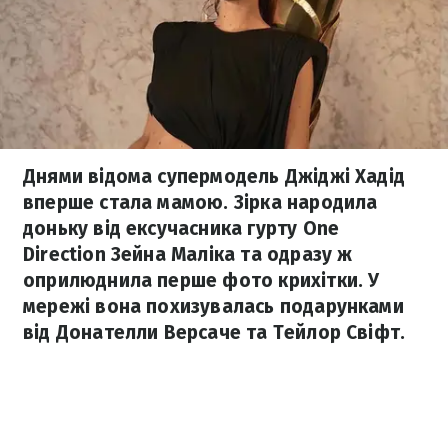
Днями відома супермодель Джіджі Хадід
вперше стала мамою. Зірка народила
доньку від ексучасника гурту One
Direction Зейна Маліка та одразу ж
оприлюднила перше фото крихітки. У
мережі вона похизувалась подарунками
від Донателли Версаче та Тейлор Свіфт.