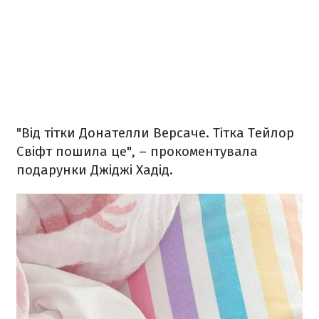
"Від тітки Донателли Версаче. Тітка Тейлор
Свіфт пошила це", – прокоментувала
подарунки Джіджі Хадід.