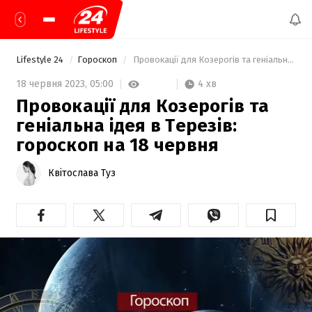
Lifestyle 24
Гороскоп
 Провокації для Козерогів та геніальна ідея в Терезів: гороскоп на 18 червня 
4 хв
18 червня 2023,
05:00
Провокації для Козерогів та
геніальна ідея в Терезів:
гороскоп на 18 червня
Квітослава Туз