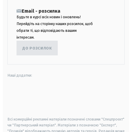
Email - розсилка
Будьте в курсі всіх новин і оновлень!
Перейдіть на сторінку наших розсилок, щоб
обрати ті, що відповідають вашим
інтересам.
ДО РОЗСИЛОК
Наші додатки:
android
apple
smart tv
samsung smart tv
Всі комерційні рекламні матеріали позначені словами "Спецпроєкт"
чи "Партнерський матеріал". Матеріали з позначкою "Експерт",
"Позиція" відображають позицію авторів та героїв. Редакція може