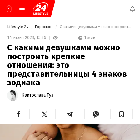
Lifestyle 24
Гороскоп
 С какими девушками можно построить крепкие отношения: это представительницы 4 знаков зодиака 
1 мин
14 июня 2023,
15:36
С какими девушками можно
построить крепкие
отношения: это
представительницы 4 знаков
зодиака
Квитослава Туз