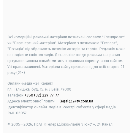
android
apple
smart tv
samsung smart tv
Всі комерційні рекламні матеріали позначені словами "Спецпроєкт"
чи "Партнерський матеріал". Матеріали з позначкою "Експерт",
"Позиція" відображають позицію авторів та героїв. Редакція може
не поділяти їхніх поглядів. Детальніше щодо реклами та правил
цитування можна ознайомитись в правилах користування сайтом.
Усі права захищені.
Матеріали сайту призначені для осіб старше
21
року (21+)
Онлайн-медіа «24 Канал»
пл. Галицька, буд. 15, м. Львів, 79008
Телефон
+380 (32) 229-77-77
Адреса електронної пошти —
legal@24tv.com.ua
Ідентифікатор онлайн-медіа в Реєстрі суб'єктів у сфері медіа —
R40-06057
© 2005—2026,
ПрАТ «Телерадіокомпанія "Люкс"», 24 Канал.