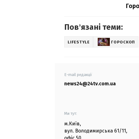
Горо
Повʼязані теми:
LIFESTYLE
ГОРОСКОП
E-mail редакції
news24@24tv.com.ua
Ми тут:
м.Київ
,
вул. Володимирська
61/11,
офіс
50