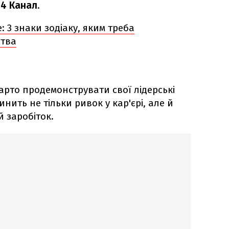
24 Канал
.
: 3 знаки зодіаку, яким треба
ства
арто продемонструвати свої лідерські
инить не тільки ривок у кар'єрі, але й
 заробіток.