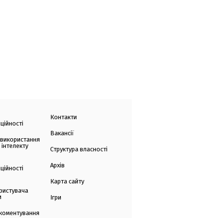
Контакти
ційності
Вакансії
 використання
 інтелекту
Структура власності
Архів
ційності
Карта сайту
ристувача
и
Ігри
коментування