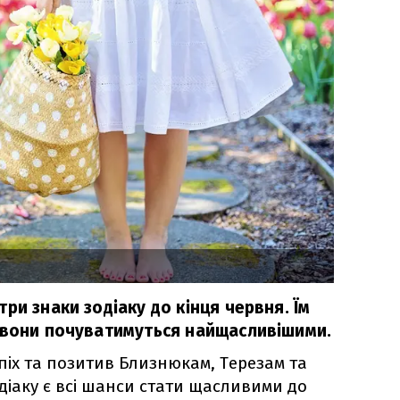
ри знаки зодіаку до кінця червня. Їм
 вони почуватимуться найщасливішими.
піх та позитив Близнюкам, Терезам та
одіаку є всі шанси стати щасливими до