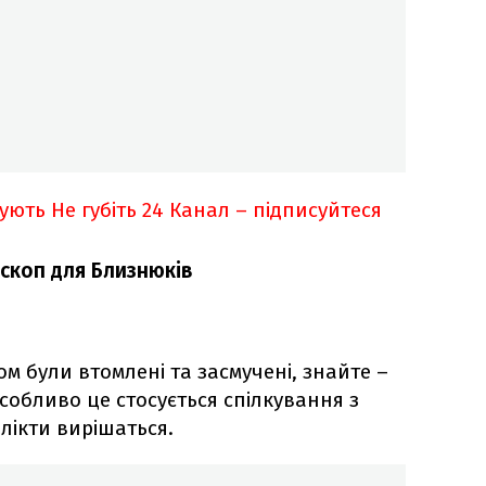
кують
Не губіть 24 Канал – підписуйтеся
скоп для Близнюків
м були втомлені та засмучені, знайте –
собливо це стосується спілкування з
лікти вирішаться.