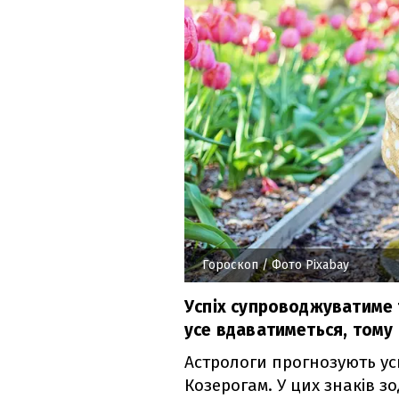
Гороскоп
/ Фото Pixabay
Успіх супроводжуватиме т
усе вдаватиметься, тому
Астрологи прогнозують ус
Козерогам. У цих знаків з