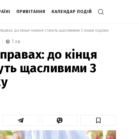
АЇНІ
ПРИВІТАННЯ
КАЛЕНДАР ПОДІЙ
х справах: до кінця червня стануть щасливими 3 знаки зодіаку 
1 хв
справах: до кінця
уть щасливими 3
ку