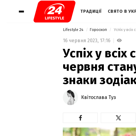
ТРАДИЦІЇ
СВЯТО В УКР
Lifestyle 24
Гороскоп
 Успіх у всі
16 червня 2023,
17:16
Успіх у всіх 
червня стан
знаки зодіа
Квітослава Туз