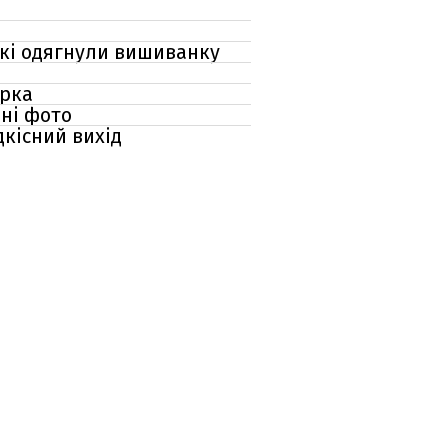
 які одягнули вишиванку
ірка
ьні фото
дкісний вихід