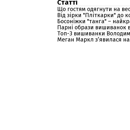
Статті
Що гостям одягнути на вес
Від зірки "Пліткарки" до 
Босоніжки "танга" – найкр
Парні образи вишиванок ві
Топ-3 вишиванки Володимир
Меган Маркл з’явилася на с