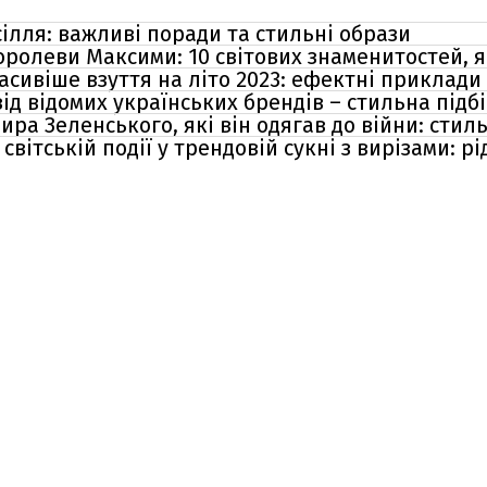
ілля: важливі поради та стильні образи
королеви Максими: 10 світових знаменитостей,
асивіше взуття на літо 2023: ефектні приклади
д відомих українських брендів – стильна підб
а Зеленського, які він одягав до війни: стил
вітській події у трендовій сукні з вирізами: рі