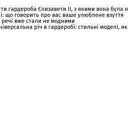
и гардероба Єлизавети II, з якими вона була 
лі: що говорить про вас ваше улюблене взуття
і речі вже стали не модними
іверсальна річ в гардеробі: стильні моделі, як