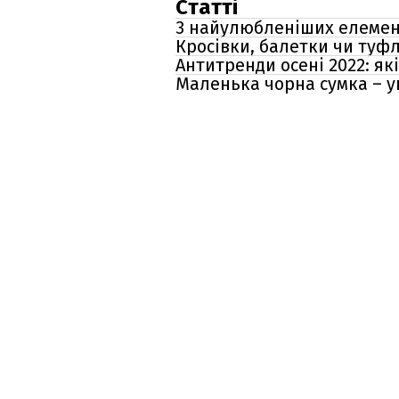
Статті
3 найулюбленіших елемент
Кросівки, балетки чи туф
Антитренди осені 2022: як
Маленька чорна сумка – ун