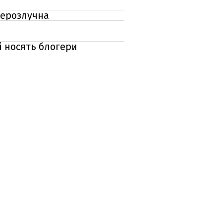
нерозлучна
і носять блогери