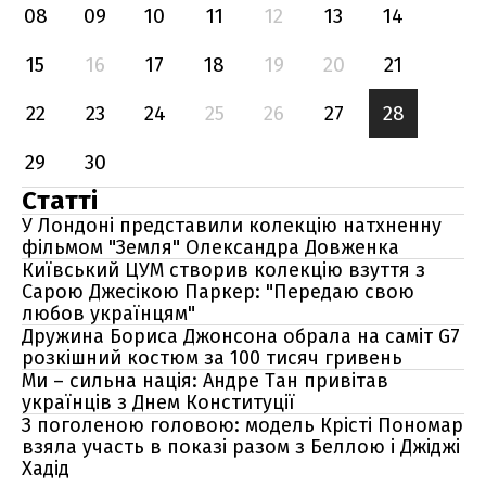
08
09
10
11
12
13
14
15
16
17
18
19
20
21
22
23
24
25
26
27
28
29
30
Статті
У Лондоні представили колекцію натхненну
фільмом "Земля" Олександра Довженка
Київський ЦУМ створив колекцію взуття з
Сарою Джесікою Паркер: "Передаю свою
любов українцям"
Дружина Бориса Джонсона обрала на саміт G7
розкішний костюм за 100 тисяч гривень
Ми – сильна нація: Андре Тан привітав
українців з Днем Конституції
З поголеною головою: модель Крісті Пономар
взяла участь в показі разом з Беллою і Джіджі
Хадід