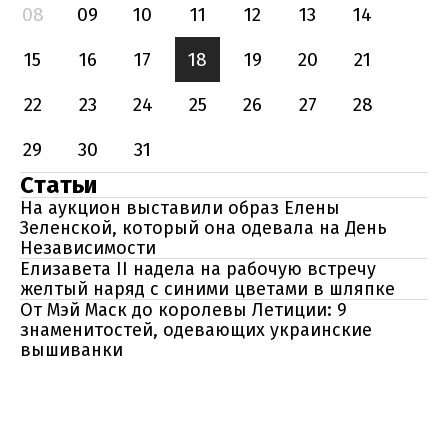
08
09
10
11
12
13
14
15
16
17
18
19
20
21
22
23
24
25
26
27
28
29
30
31
Статьи
На аукцион выставили образ Елены
Зеленской, который она одевала на День
Независимости
Елизавета II надела на рабочую встречу
желтый наряд с синими цветами в шляпке
От Мэй Маск до королевы Летиции: 9
знаменитостей, одевающих украинские
вышиванки