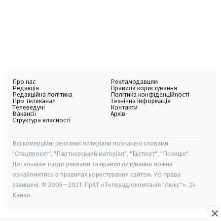
Про нас
Рекламодавцям
Редакція
Правила користування
Редакційна політика
Політика конфіденційності
Про телеканал
Технічна інформація
Телеведучі
Контакти
Вакансії
Архів
Структура власності
Всі комерційні рекламні матеріали позначені словами
"Спецпроєкт", "Партнерський матеріал", "Експерт", "Позиція".
Детальніше щодо реклами та правил цитування можна
ознайомитись в правилах користування сайтом. Усі права
захищені. © 2005—2021, ПрАТ «Телерадіокомпанія "Люкс"», 24
Канал.