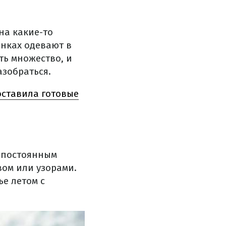
на какие-то
енках одевают в
ть множество, и
азобраться.
составила готовые
я постоянным
вом или узорами.
е летом с