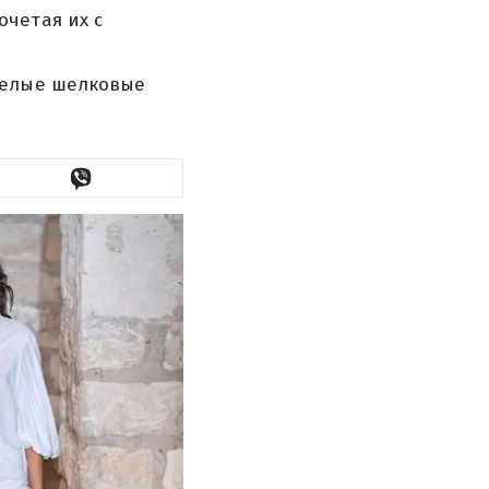
четая их с
белые шелковые