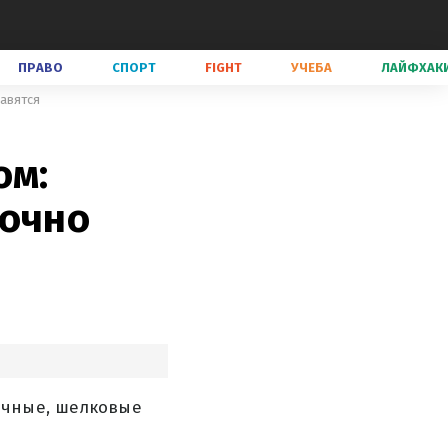
ПРАВО
СПОРТ
FIGHT
УЧЕБА
ЛАЙФХАК
равятся
ом:
точно
ачные, шелковые