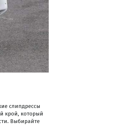
кие слипдрессы
ий крой, который
сти. Выбирайте