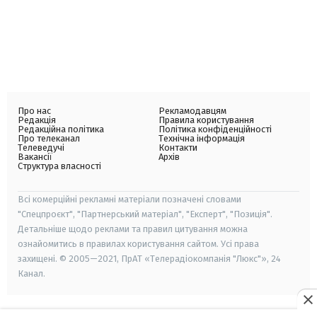
Про нас
Рекламодавцям
Редакція
Правила користування
Редакційна політика
Політика конфіденційності
Про телеканал
Технічна інформація
Телеведучі
Контакти
Вакансії
Архів
Структура власності
Всі комерційні рекламні матеріали позначені словами
"Спецпроєкт", "Партнерський матеріал", "Експерт", "Позиція".
Детальніше щодо реклами та правил цитування можна
ознайомитись в правилах користування сайтом. Усі права
захищені. © 2005—2021, ПрАТ «Телерадіокомпанія "Люкс"», 24
Канал.