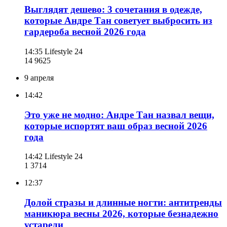
Выглядят дешево: 3 сочетания в одежде,
которые Андре Тан советует выбросить из
гардероба весной 2026 года
14:35
Lifestyle 24
14 962
5
9 апреля
14:42
Это уже не модно: Андре Тан назвал вещи,
которые испортят ваш образ весной 2026
года
14:42
Lifestyle 24
1 371
4
12:37
Долой стразы и длинные ногти: антитренды
маникюра весны 2026, которые безнадежно
устарели