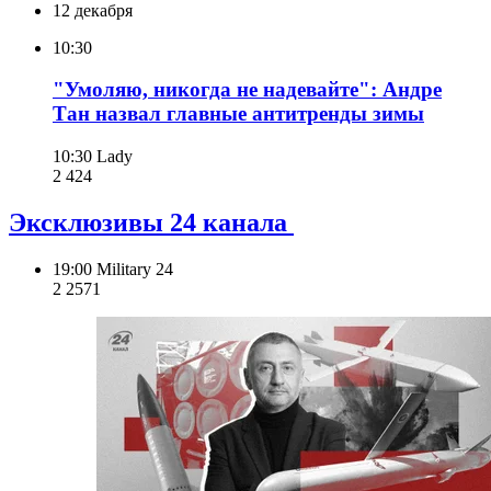
12 декабря
10:30
"Умоляю, никогда не надевайте": Андре
Тан назвал главные антитренды зимы
10:30
Lady
2 424
Эксклюзивы 24 канала
19:00
Military 24
2 257
1