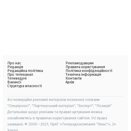
Про нас
Рекламодавцям
Редакція
Правила користування
Редакційна політика
Політика конфіденційності
Про телеканал
Технічна інформація
Телеведучі
Контакти
Вакансії
Архів
Структура власності
Всі комерційні рекламні матеріали позначені словами
"Спецпроєкт", "Партнерський матеріал", "Експерт", "Позиція".
Детальніше щодо реклами та правил цитування можна
ознайомитись в правилах користування сайтом. Усі права
захищені. © 2005—2021, ПрАТ «Телерадіокомпанія "Люкс"», 24
Канал.