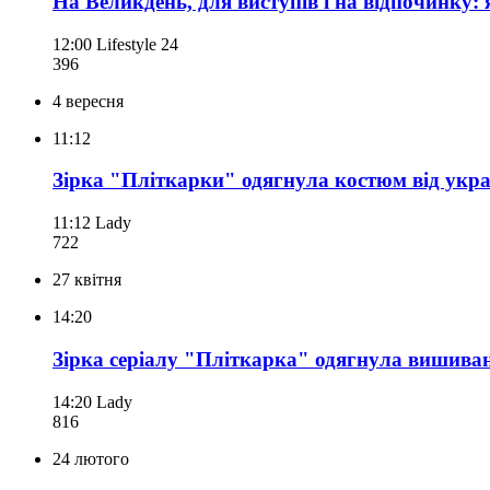
На Великдень, для виступів і на відпочинку: 
12:00
Lifestyle 24
396
4 вересня
11:12
Зірка "Пліткарки" одягнула костюм від укра
11:12
Lady
722
27 квітня
14:20
Зірка серіалу "Пліткарка" одягнула вишива
14:20
Lady
816
24 лютого