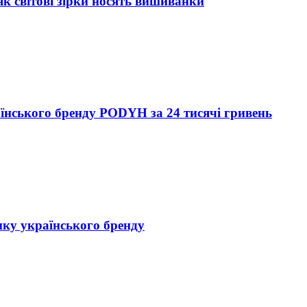
як світові зірки носять вишиванки
їнського бренду PODYH за 24 тисячі гривень
нку українського бренду