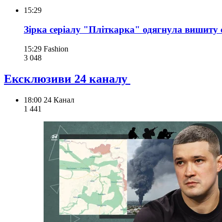
15:29
Зірка серіалу "Пліткарка" одягнула вишиту 
15:29
Fashion
3 048
Ексклюзиви 24 каналу
18:00
24 Канал
1 441