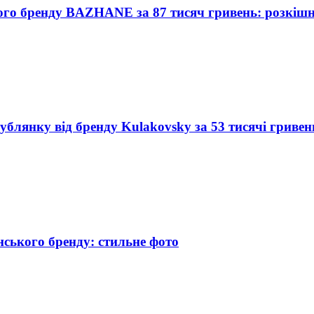
ого бренду BAZHANE за 87 тисяч гривень: розкішн
дублянку від бренду Kulakovsky за 53 тисячі гривен
нського бренду: стильне фото