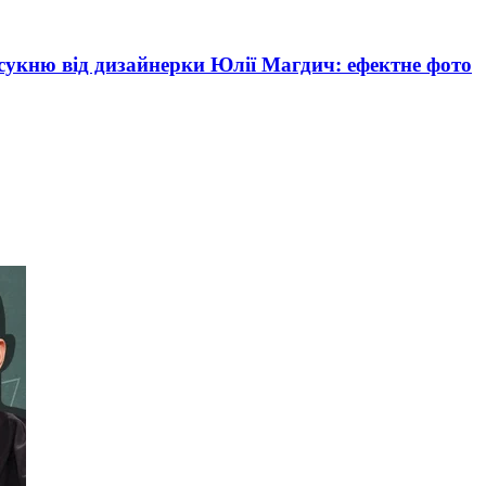
сукню від дизайнерки Юлії Магдич: ефектне фото