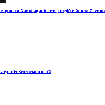
умщині та Харківщині: огляд подій війни за 7 серпн
зустріч Зеленського і Сі