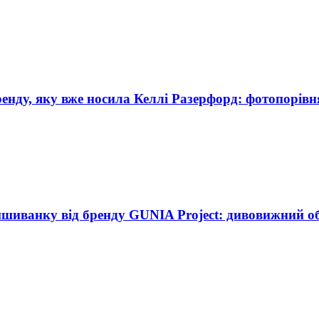
енду, яку вже носила Келлі Разерфорд: фотопорів
ишиванку від бренду GUNIA Project: дивовижний о