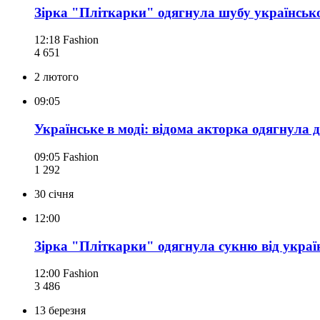
Зірка "Пліткарки" одягнула шубу українськ
12:18
Fashion
4 651
2 лютого
09:05
Українське в моді: відома акторка одягнула 
09:05
Fashion
1 292
30 січня
12:00
Зірка "Пліткарки" одягнула сукню від украї
12:00
Fashion
3 486
13 березня