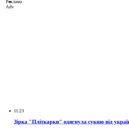
Реклама
Adv
11:23
Зірка "Пліткарки" одягнула сукню від укра