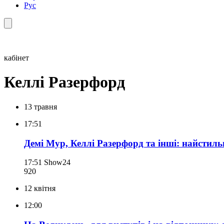
Рус
кабінет
Келлі Разерфорд
13 травня
17:51
Демі Мур, Келлі Разерфорд та інші: найстил
17:51
Show24
920
12 квітня
12:00