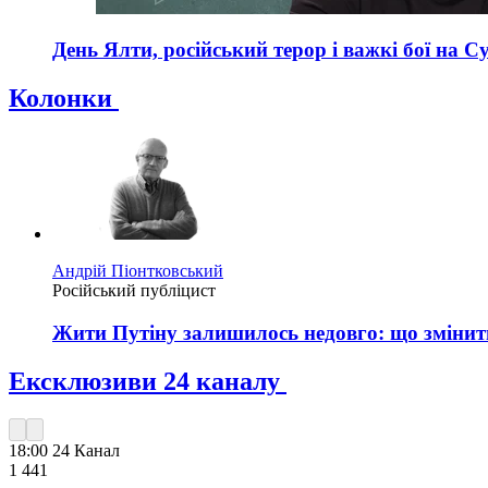
День Ялти, російський терор і важкі бої на С
Колонки
Андрій Піонтковський
Російський публіцист
Жити Путіну залишилось недовго: що змінить 
Ексклюзиви 24 каналу
18:00
24 Канал
1 441