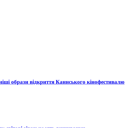
ьніші образи відкриття Каннського кінофестивалю