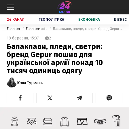
24 КАНАЛ
ГЕОПОЛІТИКА
ЕКОНОМІКА
БІЗНЕС
Fashion
Fashion-світ
Балаклави, пледи, светри: бренд Gepur пошив для української армії понад 10 тисяч одиниць одягу
18 березня,
15:37
2
Балаклави, пледи, светри:
бренд Gepur пошив для
української армії понад 10
тисяч одиниць одягу
Юлія Турелик