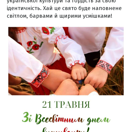
української культури та гордість за свою
ідентичність. Хай це свято буде наповнене
світлом, барвами й щирими усмішками!