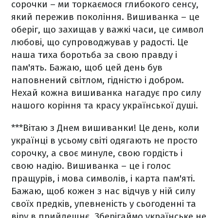
сорочки – ми торкаємося глибокого сенсу,
який пережив покоління. Вишиванка – це
оберіг, що захищав у важкі часи, це символ
любові, що супроводжував у радості. Це
наша тиха боротьба за свою правду і
пам'ять. Бажаю, щоб цей день був
наповнений світлом, гідністю і добром.
Нехай кожна вишиванка нагадує про силу
нашого коріння та красу української душі.
***
Вітаю з Днем вишиванки! Це день, коли
українці в усьому світі одягають не просто
сорочку, а своє минуле, свою гордість і
свою надію. Вишиванка – це і голос
пращурів, і мова символів, і карта пам'яті.
Бажаю, щоб кожен з нас відчув у ній силу
своїх предків, упевненість у сьогоденні та
віру в прийдешнє. Зберігаймо українське не