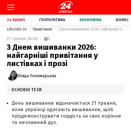
24 КАНАЛ
ГЕОПОЛІТИКА
ЕКОНОМІКА
БІЗНЕС
Lifestyle 24
Привітання
З Днем вишиванки 2026: найгарніші привітання у листівках і прозі
21 травня,
06:00
5
З Днем вишиванки 2026:
найгарніші привітання у
листівках і прозі
Влада Пономарьова
ОСНОВНІ ТЕЗИ
День вишиванки відзначається 21 травня,
коли українці одягають вишиванки, щоб
продемонструвати гордість за своє коріння
та незламний дух.