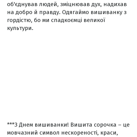
об'єднував людей, зміцнював дух, надихав
на добро й правду. Одягаймо вишиванку з
гордістю, бо ми спадкоємці великої
культури.
***
З Днем вишиванки! Вишита сорочка – це
мовчазний символ нескореності, краси,