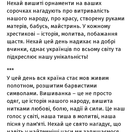
Нехай вишиті орнаменти на ваших
сорочках нагадують про витривалість
нашого народу, про красу, створену руками
матерів, бабусь, майстринь. У кожному
хрестикові – історія, молитва, побажання
щастя. Нехай цей день надихає на добрі
вчинки, єднає українців по всьому світу та
підкреслює нашу унікальність!
***
У цей день вся країна стає мов живим
полотном, розшитим барвистими
символами. Вишиванка – це не просто
одяг, це історія нашого народу, вишита
нитками любові, болю, надії й сили. Це наш
голос у світі, наша тиша в молитві, наша
пісня у пам'яті. Нехай це свято нагадує, що
навіть у найтемніші часи ми залишаємося