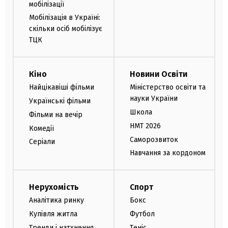
мобілізації
Мобілізація в Україні:
скільки осіб мобілізує
ТЦК
Кіно
Новини Освіти
Найцікавіші фільми
Міністерство освіти та
науки України
Українські фільми
Школа
Фільми на вечір
НМТ 2026
Комедії
Саморозвиток
Серіали
Навчання за кордоном
Нерухомість
Спорт
Аналітика ринку
Бокс
Купівля житла
Футбол
Тренди і натхнення
Теніс