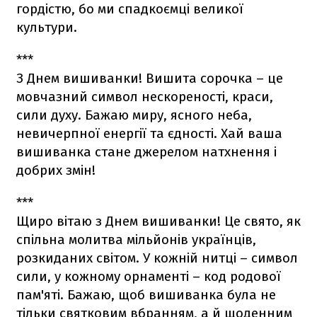
гордістю, бо ми спадкоємці великої
культури.
***
З Днем вишиванки! Вишита сорочка – це
мовчазний символ нескореності, краси,
сили духу. Бажаю миру, ясного неба,
невичерпної енергії та єдності. Хай ваша
вишиванка стане джерелом натхнення і
добрих змін!
***
Щиро вітаю з Днем вишиванки! Це свято, як
спільна молитва мільйонів українців,
розкиданих світом. У кожній нитці – символ
сили, у кожному орнаменті – код родової
пам'яті. Бажаю, щоб вишиванка була не
тільки святковим вбранням, а й щоденним