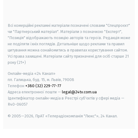
smart tv
samsung smart tv
Всі комерційні рекламні матеріали позначені словами "Спецпроєкт"
чи "Партнерський матеріал". Матеріали з позначкою "Експерт",
"Позиція" відображають позицію авторів та героїв. Редакція може
не поділяти їхніх поглядів. Детальніше щодо реклами та правил
цитування можна ознайомитись в правилах користування сайтом.
Усі права захищені.
Матеріали сайту призначені для осіб старше
21
року (21+)
Онлайн-медіа «24 Канал»
пл. Галицька, буд. 15, м. Львів, 79008
Телефон
+380 (32) 229-77-77
Адреса електронної пошти —
legal@24tv.com.ua
Ідентифікатор онлайн-медіа в Реєстрі суб'єктів у сфері медіа —
R40-06057
© 2005—2026,
ПрАТ «Телерадіокомпанія "Люкс"», 24 Канал.