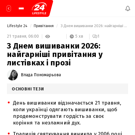
Lifestyle 24
Привітання
 З Днем вишиванки 2026: найгарніші привітання у листівках і прозі 
5 хв
21 травня,
06:00
1
З Днем вишиванки 2026:
найгарніші привітання у
листівках і прозі
Влада Пономарьова
ОСНОВНІ ТЕЗИ
День вишиванки відзначається 21 травня,
коли українці одягають вишиванки, щоб
продемонструвати гордість за своє
коріння та незламний дух.
Традиція святкування виникла у 2006 році