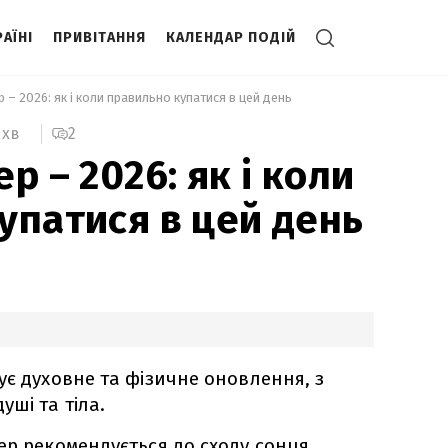
АЇНІ
ПРИВІТАННЯ
КАЛЕНДАР ПОДІЙ
р – 2026: як і коли правильно купатися в цей день 
2
 хв
р – 2026: як і коли
упатися в цей день
ує духовне та фізичне оновлення, з
ші та тіла.
ер рекомендується до сходу сонця,