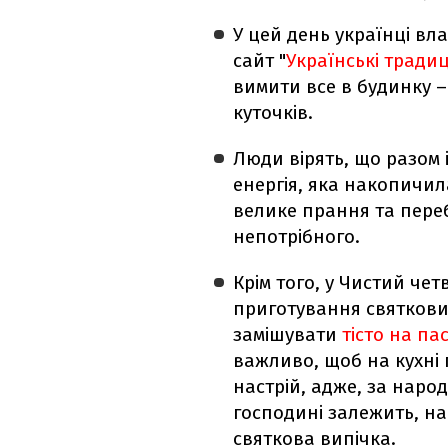
У цей день українці в
сайт "
Українські традиці
вимити все в будинку –
куточків.
Люди вірять, що разом 
енергія, яка накопичила
велике прання та переб
непотрібного.
Крім того, у Чистий ч
приготування святкови
замішувати
тісто на па
важливо, щоб на кухні 
настрій, адже, за наро
господині залежить, н
святкова випічка.