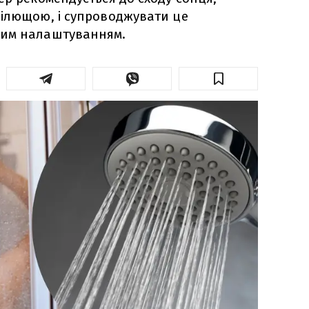
цілющою, і супроводжувати це
ним налаштуванням.