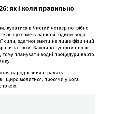
26: як і коли правильно
ми, купатися в Чистий четвер потрібно
ться, що саме в ранкові години вода
ї сили, здатної змити не лише фізичний
брази та гріхи. Важливо зустріти перші
, тому планувати водні процедури варто
анку.
ання народні звичаї радять
 і щиро молитися, просячи у Бога
 спокою.