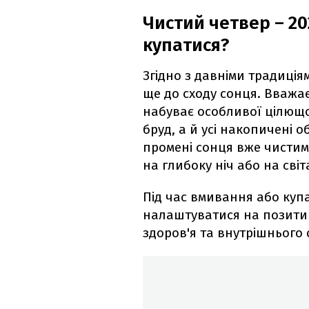
Чистий четвер – 20
купатися?
Згідно з давніми традиція
ще до сходу сонця. Вважає
набуває особливої цілющо
бруд, а й усі накопичені о
промені сонця вже чистим
на глибоку ніч або на світ
Під час вмивання або куп
налаштуватися на позитив
здоров'я та внутрішнього