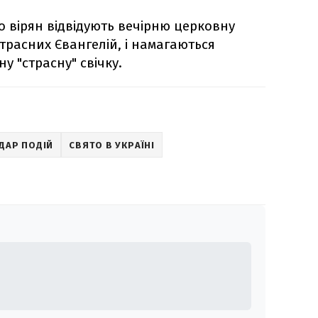
о вірян відвідують вечірню церковну
Страсних Євангелій, і намагаються
у "страсну" свічку.
ДАР ПОДІЙ
СВЯТО В УКРАЇНІ