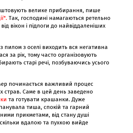
лаштовують велике прибирання, пише
ї".
Так, господині намагаються ретельно
 від вікон і підлоги до найвіддаленіших
із пилом з оселі виходить вся негативна
ся за рік, тому часто організовують
ирають старі речі, позбуваючись усього
етвер починається важливий процес
х страв. Саме в цей день заведено
ски
та готувати крашанки. Дуже
панувала тиша, спокій та гарний
дними прикметами, від стану душі
аскільки вдалою та пухкою вийде