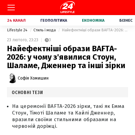
24 КАНАЛ
ГЕОПОЛІТИКА
ЕКОНОМІКА
БІЗНЕС
Lifestyle 24
Стиль і мода
Найефектніші образи BAFTA-2026: у чому з'явилися Стоун, Шаламе, Дженнер та інші зірки
23 лютого,
23:23
3
Найефектніші образи BAFTA-
2026: у чому з'явилися Стоун,
Шаламе, Дженнер та інші зірки
Софія Хомишин
ОСНОВНІ ТЕЗИ
На церемонії BAFTA-2026 зірки, такі як Емма
Стоун, Тімоті Шаламе та Кайлі Дженнер,
вразили своїми стильними образами на
червоній доріжці.