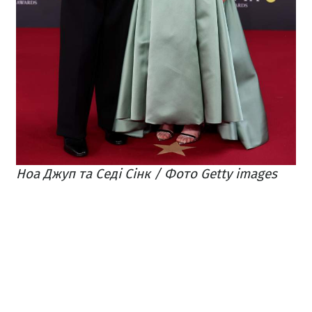
Ноа Джуп та Седі Сінк / Фото Getty images