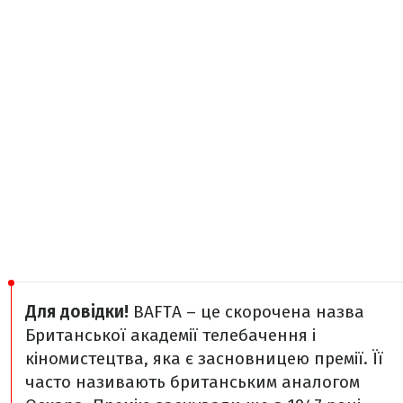
Для довідки!
BAFTA – це скорочена назва
Британської академії телебачення і
кіномистецтва, яка є засновницею премії. Її
часто називають британським аналогом