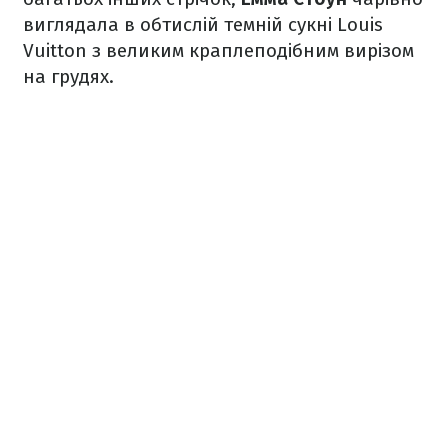
виглядала в обтислій темній сукні Louis
Vuitton з великим краплеподібним вирізом
на грудях.