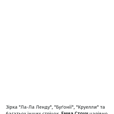
Зірка "Ла-Ла Ленду", "Буґонії", "Круелли" та
багатьох інших стрічок,
Емма Стоун
чарівно