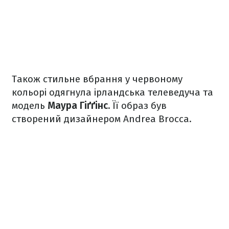
Також стильне вбрання у червоному
кольорі одягнула ірландська телеведуча та
модель
Маура Гіґґінс.
Її образ був
створений дизайнером Andrea Brocca.