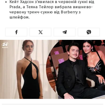
Кейт Хадсон з'явилася в червоній сукні від
Prada, а Теяна Тейлор вибрала вишнево-
червону тренч-сукню від Burberry з
шлейфом.