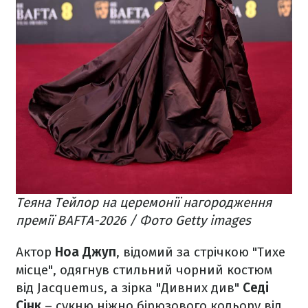
Теяна Тейлор на церемонії нагородження
премії BAFTA-2026 / Фото Getty images
Актор
Ноа Джуп
, відомий за стрічкою "Тихе
місце", одягнув стильний чорний костюм
від Jacquemus, а зірка "Дивних див"
Седі
Сінк
– сукню ніжно бірюзового кольору від