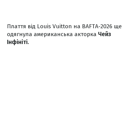
Плаття від Louis Vuitton на BAFTA-2026 ще
одягнула американська акторка
Чейз
Інфініті.