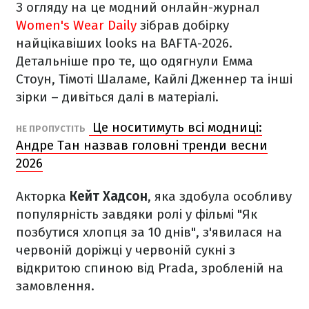
З огляду на це модний онлайн-журнал
Women's Wear Daily
зібрав добірку
найцікавіших looks на BAFTA-2026.
Детальніше про те, що одягнули Емма
Стоун, Тімоті Шаламе, Кайлі Дженнер та інші
зірки – дивіться далі в матеріалі.
Це носитимуть всі модниці:
НЕ ПРОПУСТІТЬ
Андре Тан назвав головні тренди весни
2026
Акторка
Кейт Хадсон
, яка здобула особливу
популярність завдяки ролі у фільмі "Як
позбутися хлопця за 10 днів", з'явилася на
червоній доріжці у червоній сукні з
відкритою спиною від Prada, зробленій на
замовлення.