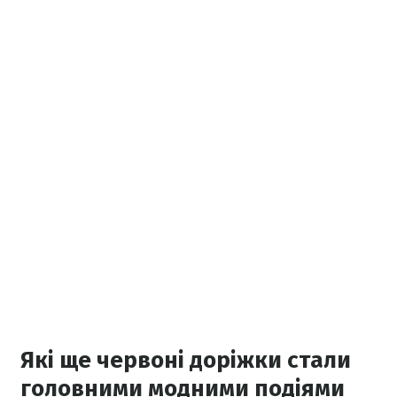
Які ще червоні доріжки стали
головними модними подіями