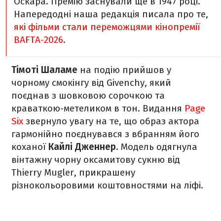
Оскара. Премію заснували ще в 1947 році.
Напередодні наша редакція писала про те,
які фільми стали переможцями кінопремії
BAFTA-2026
.
Тімоті Шаламе
на подію прийшов у
чорному смокінгу від Givenchy, який
поєднав з шовковою сорочкою та
краваткою-метеликом в тон. Видання
Page
Six
звернуло увагу на те, що образ актора
гармонійно поєднувався з вбранням його
коханої
Кайлі Дженнер.
Модель одягнула
вінтажну чорну оксамитову сукню від
Thierry Mugler, прикрашену
різнокольоровими коштовностями на ліфі.