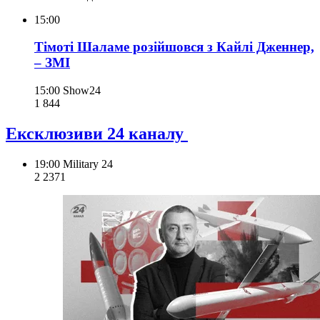
15:00
Тімоті Шаламе розійшовся з Кайлі Дженнер,
– ЗМІ
15:00
Show24
1 844
Ексклюзиви 24 каналу
19:00
Military 24
2 237
1