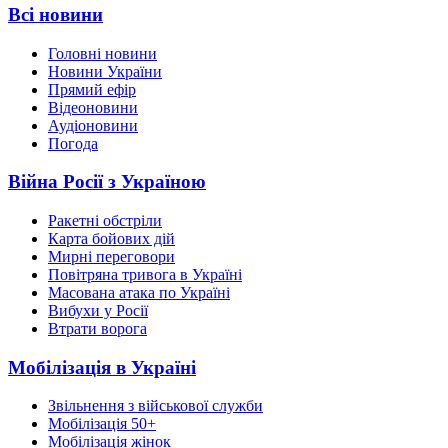
Всі новини
Головні новини
Новини України
Прямий ефір
Відеоновини
Аудіоновини
Погода
Війна Росії з Україною
Ракетні обстріли
Карта бойових дій
Мирні переговори
Повітряна тривога в Україні
Масована атака по Україні
Вибухи у Росії
Втрати ворога
Мобілізація в Україні
Звільнення з військової служби
Мобілізація 50+
Мобілізація жінок