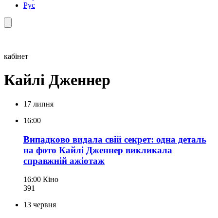
Рус
кабінет
Кайлі Дженнер
17 липня
16:00
Випадково видала свій секрет: одна деталь
на фото Кайлі Дженнер викликала
справжній ажіотаж
16:00
Кіно
391
13 червня