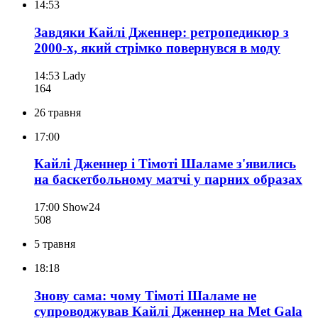
14:53
Завдяки Кайлі Дженнер: ретропедикюр з
2000-х, який стрімко повернувся в моду
14:53
Lady
164
26 травня
17:00
Кайлі Дженнер і Тімоті Шаламе з'явились
на баскетбольному матчі у парних образах
17:00
Show24
508
5 травня
18:18
Знову сама: чому Тімоті Шаламе не
супроводжував Кайлі Дженнер на Met Gala