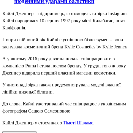
щоденними ударами балістики
Кайлі Дженнер – підприємець, фотомодель та зірка Іnstagram.
Кайлі народилася 10 серпня 1997 року місті Калабасас, штат
Каліфорнія.
Попри свій юний вік Кайлі є успішною бізнесвумен – вона
заснувала косметичний бренд Kylie Cosmetics by Kylie Jenner
.
А у лютому 2016 року дівчина почала співпрацювати з
компанією Puma і стала послом бренду. У грудні того ж року
Дженнер відкрила перший власний магазин косметики.
У листопаді зірка також продемонструвала моделі власної
лінійки нижньої білизни.
До слова, Кайлі уже тривалий час співпрацює з українським
фотографом Сашою Самсоновою.
Кайлі Дженнер у стосунках з
Тімоті Шаламе
.