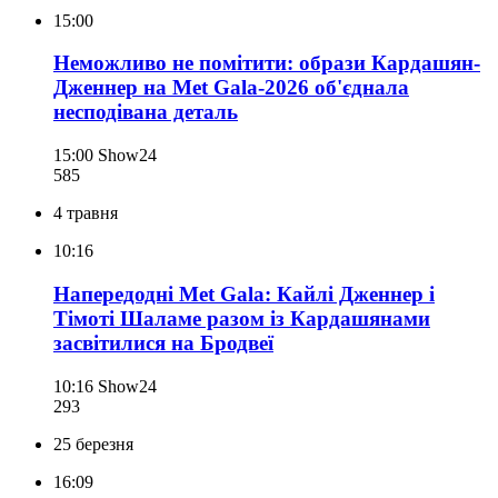
15:00
Неможливо не помітити: образи Кардашян-
Дженнер на Met Gala-2026 об'єднала
несподівана деталь
15:00
Show24
585
4 травня
10:16
Напередодні Met Gala: Кайлі Дженнер і
Тімоті Шаламе разом із Кардашянами
засвітилися на Бродвеї
10:16
Show24
293
25 березня
16:09