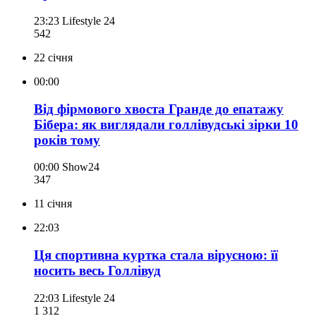
23:23
Lifestyle 24
542
22 січня
00:00
Від фірмового хвоста Гранде до епатажу
Бібера: як виглядали голлівудські зірки 10
років тому
00:00
Show24
347
11 січня
22:03
Ця спортивна куртка стала вірусною: її
носить весь Голлівуд
22:03
Lifestyle 24
1 312