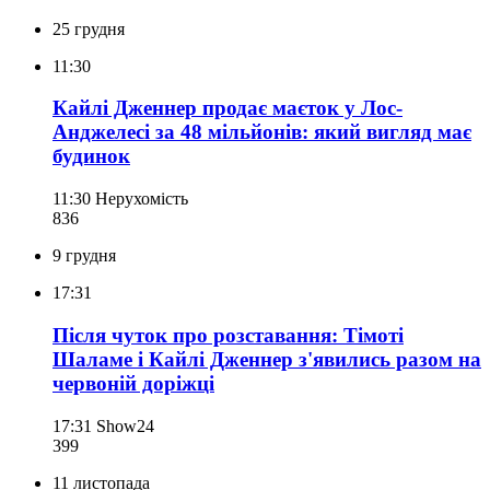
25 грудня
11:30
Кайлі Дженнер продає маєток у Лос-
Анджелесі за 48 мільйонів: який вигляд має
будинок
11:30
Нерухомість
836
9 грудня
17:31
Після чуток про розставання: Тімоті
Шаламе і Кайлі Дженнер з'явились разом на
червоній доріжці
17:31
Show24
399
11 листопада