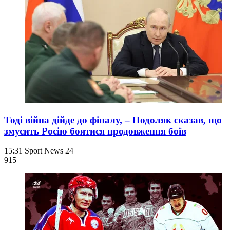
Тоді війна дійде до фіналу, – Подоляк сказав, що
змусить Росію боятися продовження боїв
15:31
Sport News 24
915