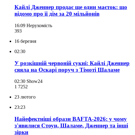
Кайлі Дженнер продає ще один маєток: що
відомо про її дім за 20 мільйонів
16:09
Нерухомість
393
16 березня
02:30
У розкішній червоній сукні: Кайлі Дженнер
сяяла на Оскарі поруч з Тімоті Шаламе
02:30
Show24
1 725
2
23 лютого
23:23
Найефектніші образи BAFTA-2026: у чому
з'явилися Стоун, Шаламе, Дженнер та інші
зірки