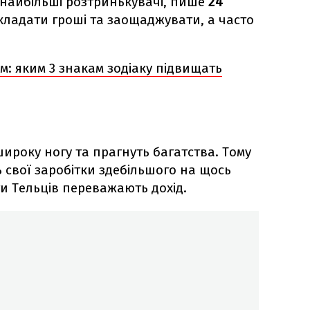
– найбільші розтринькувачі, пише
24
дкладати гроші та заощаджувати, а часто
: яким 3 знакам зодіаку підвищать
ироку ногу та прагнуть багатства. Тому
 свої заробітки здебільшого на щось
ти Тельців переважають дохід.