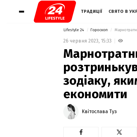
ТРАДИЦІЇ
СВЯТО В УКР
Lifestyle 24
Гороскоп
26 червня 2023,
15:33
Марнотратн
розтринькув
зодіаку, як
економити
Квітослава Туз