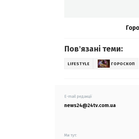
Горо
Повʼязані теми:
LIFESTYLE
ГОРОСКОП
E-mail редакції
news24@24tv.com.ua
Ми тут: