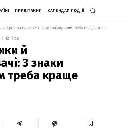
АЇНІ
ПРИВІТАННЯ
КАЛЕНДАР ПОДІЙ
 Марнотратники й розтринькувачі: 3 знаки зодіаку, яким треба краще економити 
1 хв
ики й
ачі: 3 знаки
им треба краще