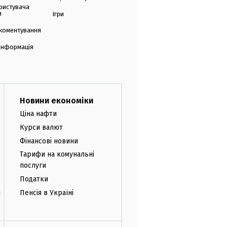
ристувача
и
Ігри
коментування
 інформація
Новини економіки
Ціна нафти
Курси валют
Фінансові новини
Тарифи на комунальні
послуги
Податки
и
Пенсія в Україні