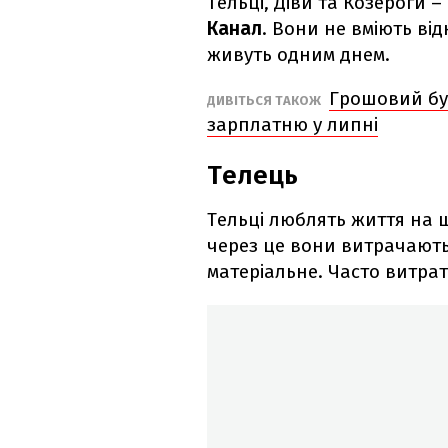
Тельці, Діви та Козероги 
Канал
. Вони не вміють ві
живуть одним днем.
Грошовий бум
ДИВІТЬСЯ ТАКОЖ
зарплатню у липні
Телець
Тельці люблять життя на ш
через це вони витрачають
матеріальне. Часто витра