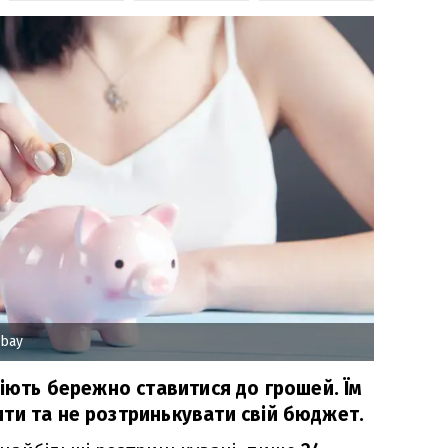
abay
міють бережно ставитися до грошей. Їм
ти та не розтринькувати свій бюджет.