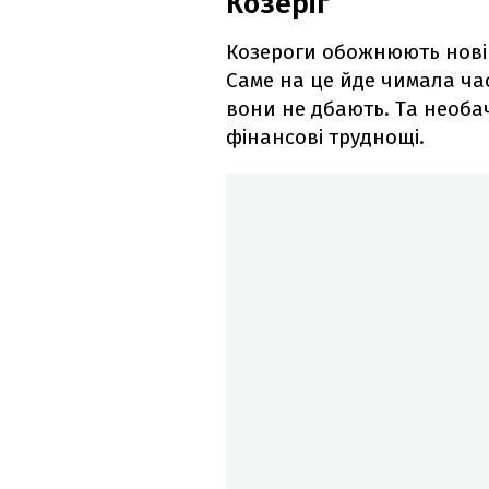
Козеріг
Козероги обожнюють нові е
Саме на це йде чимала час
вони не дбають. Та необа
фінансові труднощі.