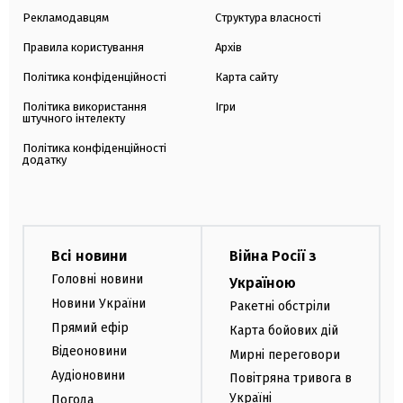
Рекламодавцям
Структура власності
Правила користування
Архів
Політика конфіденційності
Карта сайту
Політика використання
Ігри
штучного інтелекту
Політика конфіденційності
додатку
Всі новини
Війна Росії з
Головні новини
Україною
Новини України
Ракетні обстріли
Прямий ефір
Карта бойових дій
Відеоновини
Мирні переговори
Аудіоновини
Повітряна тривога в
Україні
Погода