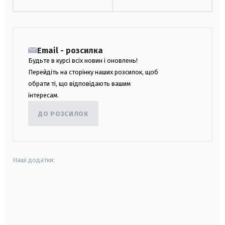
Email - розсилка
Будьте в курсі всіх новин і оновлень!
Перейдіть на сторінку наших розсилок, щоб
обрати ті, що відповідають вашим
інтересам.
ДО РОЗСИЛОК
Наші додатки:
android
apple
smart tv
samsung smart tv